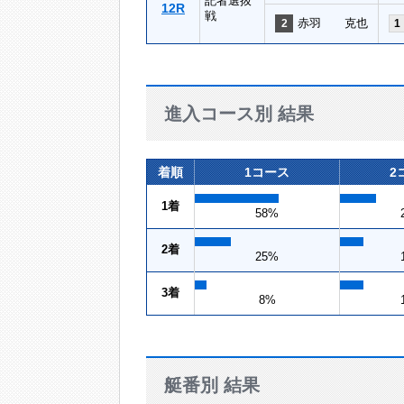
記者選抜
12R
戦
赤羽 克也
2
1
進入コース別 結果
着順
1コース
2
1着
58%
2着
25%
3着
8%
艇番別 結果