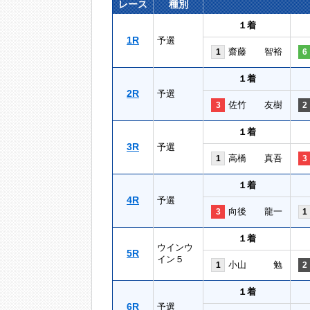
レース
種別
１着
1R
予選
齋藤 智裕
1
6
１着
2R
予選
佐竹 友樹
3
2
１着
3R
予選
高橋 真吾
1
3
１着
4R
予選
向後 龍一
3
1
１着
ウインウ
5R
イン５
小山 勉
1
2
１着
6R
予選