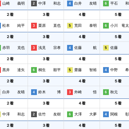
山崎 義明
中澤 和志
白井 友晴
平石 和
2
4
6
２着
３着
４着
５着
松本 純平
栗原 直也
荒田 泰明
小川 竜太
3
5
6
２着
３着
４着
５着
赤羽 克也
浅見 宗孝
佐藤 航
佐藤 
3
4
5
２着
３着
４着
５着
黒井 達矢
桐生 順平
齋藤 智裕
中野 希
6
5
4
２着
３着
４着
５着
白井 友晴
鈴木 博
外崎 悟
秋元 
4
3
6
２着
３着
４着
５着
中澤 和志
佐竹 友樹
大澤 大夢
関根 彰
2
6
4
２着
３着
４着
５着