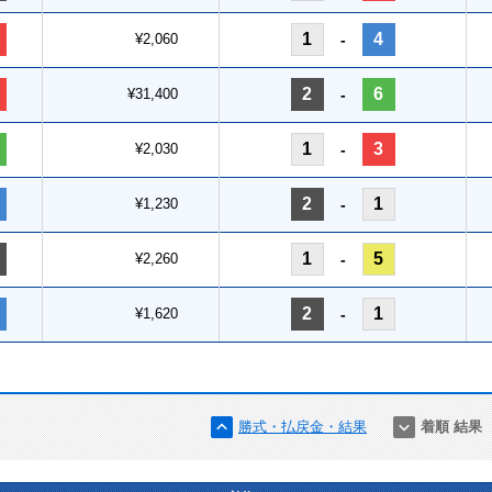
1
4
¥2,060
-
2
6
¥31,400
-
1
3
¥2,030
-
2
1
¥1,230
-
1
5
¥2,260
-
2
1
¥1,620
-
勝式・払戻金・結果
着順 結果