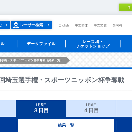
ネ
む
レーサー検索
English
中文简体
中文繁體
한국어
レース場・
ール
データファイル
チケットショップ
選手権・スポーツニッポン杯争奪戦（結果一覧）
回埼玉選手権・スポーツニッポン杯争奪戦
1月5日
1月6日
３日目
４日目
結果一覧