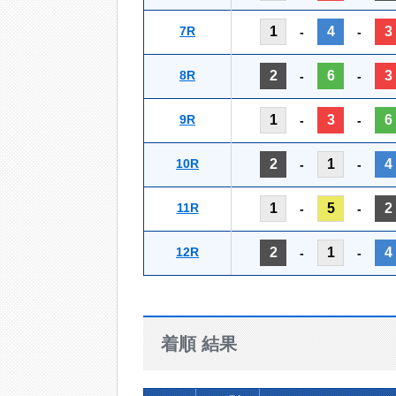
7R
1
4
3
-
-
8R
2
6
3
-
-
9R
1
3
6
-
-
10R
2
1
4
-
-
11R
1
5
2
-
-
12R
2
1
4
-
-
着順 結果