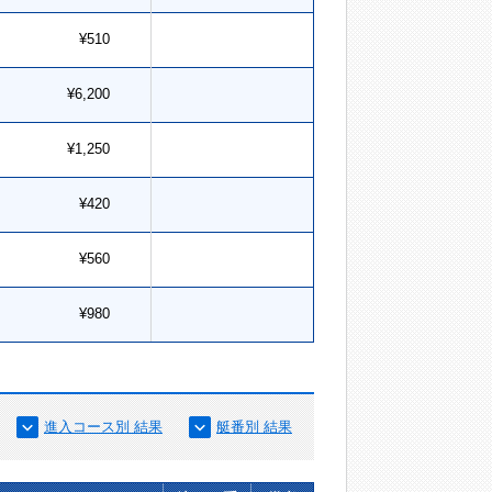
¥510
¥6,200
¥1,250
¥420
¥560
¥980
進入コース別 結果
艇番別 結果