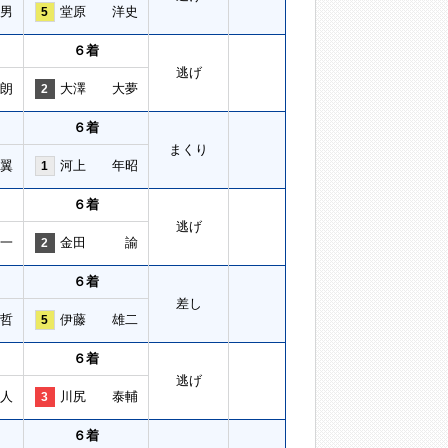
男
堂原 洋史
5
６着
逃げ
朗
大澤 大夢
2
６着
まくり
翼
河上 年昭
1
６着
逃げ
一
金田 諭
2
６着
差し
哲
伊藤 雄二
5
６着
逃げ
人
川尻 泰輔
3
６着