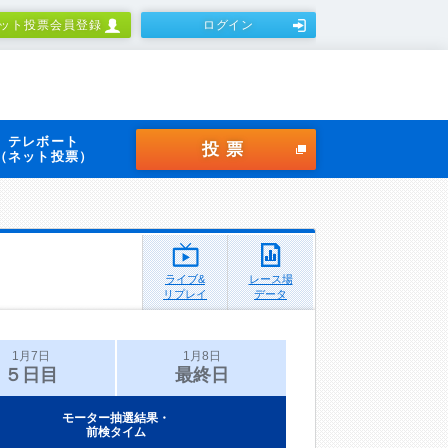
ット投票会員登録
ログイン
テレボート
投票
（ネット投票）
ライブ&
レース場
リプレイ
データ
1月7日
1月8日
５日目
最終日
モーター抽選結果・
前検タイム