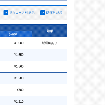
進入コース別 結果
艇番別 結果
備考
払戻金
¥1,000
返還艇あり
¥1,550
¥1,560
¥1,200
¥700
¥1,210