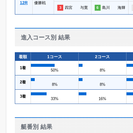
12R
優勝戦
四宮 与寛
島川 海輝
3
6
進入コース別 結果
着順
1コース
2コース
1着
50%
8%
2着
8%
8%
3着
33%
16%
艇番別 結果