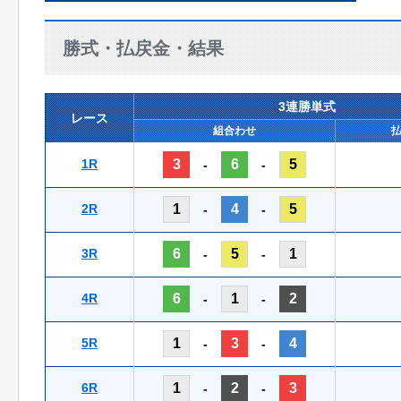
勝式・払戻金・結果
3連勝単式
レース
組合わせ
1R
3
6
5
-
-
2R
1
4
5
-
-
3R
6
5
1
-
-
4R
6
1
2
-
-
5R
1
3
4
-
-
6R
1
2
3
-
-