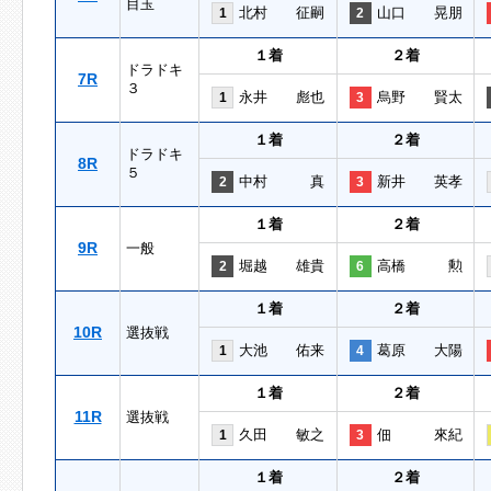
目玉
北村 征嗣
山口 晃朋
1
2
１着
２着
ドラドキ
7R
３
永井 彪也
烏野 賢太
1
3
１着
２着
ドラドキ
8R
５
中村 真
新井 英孝
2
3
１着
２着
9R
一般
堀越 雄貴
高橋 勲
2
6
１着
２着
10R
選抜戦
大池 佑来
葛原 大陽
1
4
１着
２着
11R
選抜戦
久田 敏之
佃 來紀
1
3
１着
２着