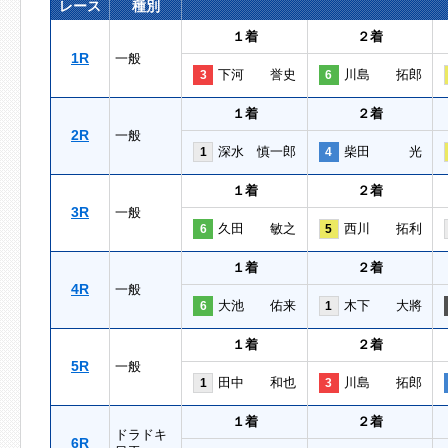
レース
種別
１着
２着
1R
一般
下河 誉史
川島 拓郎
3
6
１着
２着
2R
一般
深水 慎一郎
柴田 光
1
4
１着
２着
3R
一般
久田 敏之
西川 拓利
6
5
１着
２着
4R
一般
大池 佑来
木下 大將
6
1
１着
２着
5R
一般
田中 和也
川島 拓郎
1
3
１着
２着
ドラドキ
6R