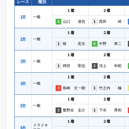
レース
種別
１着
２着
1R
一般
山口 達也
西田 靖
6
1
１着
２着
2R
一般
牧 宏次
中野 孝二
1
6
１着
２着
3R
一般
稗田 聖也
河上 年昭
1
2
１着
２着
4R
一般
島崎 丈一朗
竹之内 極
3
1
１着
２着
5R
一般
繁野谷 圭介
下寺 秀和
2
1
１着
２着
ドラドキ
6R