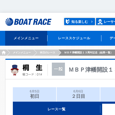
知る楽しむ
レーサ
メインメニュー
レーススケジュール
デ
HOME
メインメニュー
本日のレース
ＭＢＰ津幡開設１３周年記念（結果一覧）
ＭＢＰ津幡開設１
6月5日
6月6日
初日
２日目
レース一覧