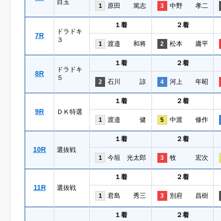
目玉
原田 篤志
中野 孝二
1
3
１着
２着
ドラドキ
7R
３
渡邉 和将
松本 庸平
1
2
１着
２着
ドラドキ
8R
５
石川 諒
河上 年昭
2
4
１着
２着
9R
ＤＫ特選
渡邉 健
中渡 修作
1
5
１着
２着
10R
選抜戦
今垣 光太郎
牧 宏次
1
3
１着
２着
11R
選抜戦
君島 秀三
別府 昌樹
1
3
１着
２着