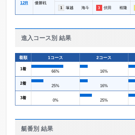
12R
優勝戦
塚越 海斗
伏田 裕隆
1
3
進入コース別 結果
着順
1コース
2コース
1着
66%
16%
2着
25%
16%
3着
0%
25%
艇番別 結果