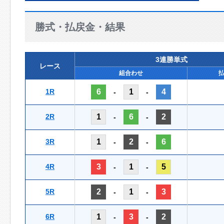
勝式・払戻金・結果
3連勝単式
レース
組合わせ
1R
6
1
4
-
-
2R
1
6
2
-
-
3R
1
2
6
-
-
4R
3
1
5
-
-
5R
2
1
3
-
-
6R
1
3
2
-
-