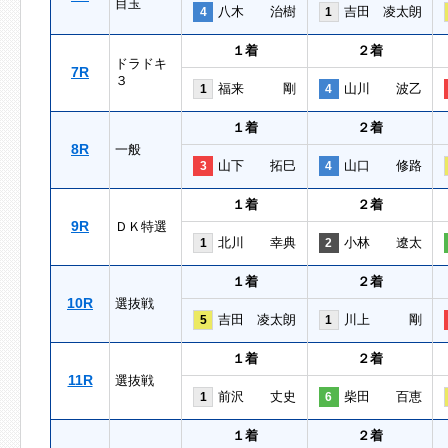
目玉
八木 治樹
吉田 凌太朗
4
1
１着
２着
ドラドキ
7R
３
福来 剛
山川 波乙
1
4
１着
２着
8R
一般
山下 拓巳
山口 修路
3
4
１着
２着
9R
ＤＫ特選
北川 幸典
小林 遼太
1
2
１着
２着
10R
選抜戦
吉田 凌太朗
川上 剛
5
1
１着
２着
11R
選抜戦
前沢 丈史
柴田 百恵
1
6
１着
２着