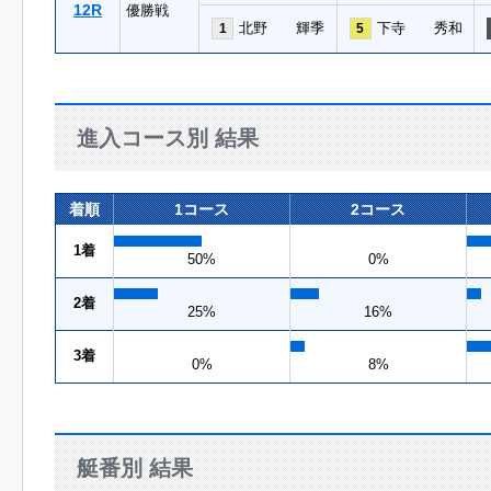
12R
優勝戦
北野 輝季
下寺 秀和
1
5
進入コース別 結果
着順
1コース
2コース
1着
50%
0%
2着
25%
16%
3着
0%
8%
艇番別 結果