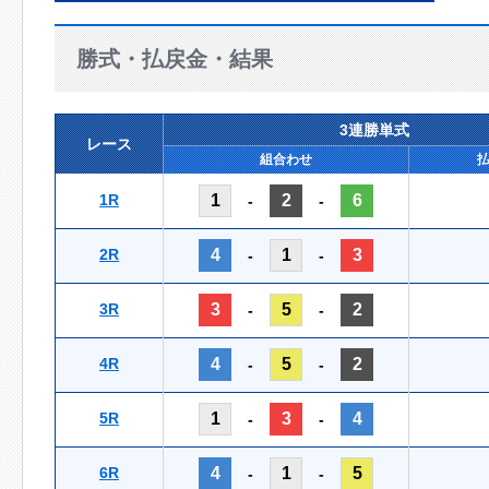
勝式・払戻金・結果
3連勝単式
レース
組合わせ
1R
1
2
6
-
-
2R
4
1
3
-
-
3R
3
5
2
-
-
4R
4
5
2
-
-
5R
1
3
4
-
-
6R
4
1
5
-
-