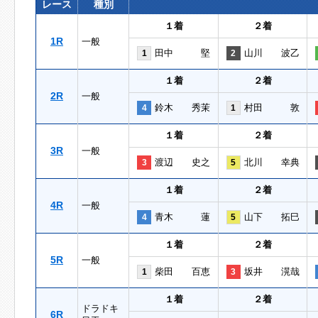
レース
種別
１着
２着
1R
一般
田中 堅
山川 波乙
1
2
１着
２着
2R
一般
鈴木 秀茉
村田 敦
4
1
１着
２着
3R
一般
渡辺 史之
北川 幸典
3
5
１着
２着
4R
一般
青木 蓮
山下 拓巳
4
5
１着
２着
5R
一般
柴田 百恵
坂井 滉哉
1
3
１着
２着
ドラドキ
6R