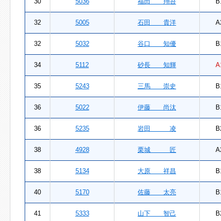
30
5036
福田 翔吾
B
32
5005
石田 貴洋
A
32
5032
谷口 知優
B
34
5112
砂長 知輝
A
35
5243
三馬 崇史
B
36
5022
伊藤 尚汰
B
36
5235
岩田 凌
B
38
4928
栗城 匠
A
38
5134
大原 祥昌
B
40
5170
佐藤 太亮
B
41
5333
山下 智己
B