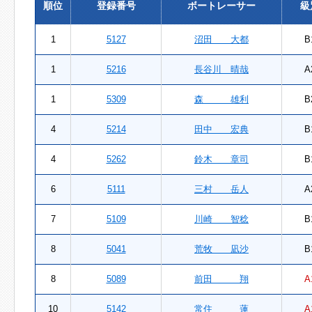
順位
登録番号
ボートレーサー
級
1
5127
沼田 大都
B
1
5216
長谷川 晴哉
A
1
5309
森 雄利
B
4
5214
田中 宏典
B
4
5262
鈴木 章司
B
6
5111
三村 岳人
A
7
5109
川崎 智稔
B
8
5041
荒牧 凪沙
B
8
5089
前田 翔
A
10
5142
常住 蓮
A