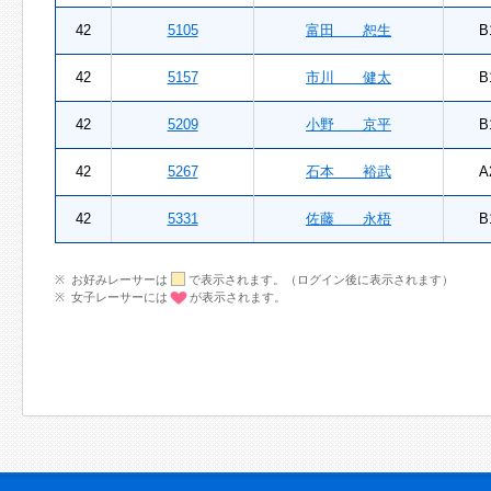
42
5105
富田 恕生
B
42
5157
市川 健太
B
42
5209
小野 京平
B
42
5267
石本 裕武
A
42
5331
佐藤 永梧
B
お好みレーサーは
で表示されます。（ログイン後に表示されます）
女子レーサーには
が表示されます。