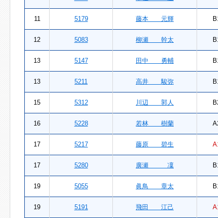
11
5179
藤本 元輝
B
12
5083
柳瀬 幹太
B
13
5147
田中 勇輔
B
13
5211
高井 駿弥
B
15
5312
川辺 郭人
B
16
5228
若林 樹蘭
A
17
5217
藤原 碧生
A
17
5280
廣瀬 凜
B
19
5055
眞鳥 章太
B
19
5191
飛田 江己
A