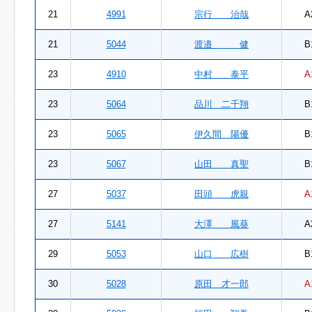
21
4991
宗行 治哉
A
21
5044
渡邉 健
B
23
4910
中村 泰平
A
23
5064
品川 二千翔
B
23
5065
伊久間 陽優
B
23
5067
山田 真聖
B
27
5037
田頭 虎親
A
27
5141
大澤 風葵
A
29
5053
山口 広樹
B
30
5028
原田 才一郎
A