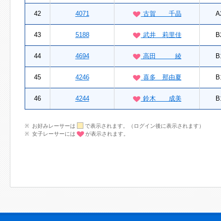
42
4071
古賀 千晶
A
43
5188
武井 莉里佳
B
44
4694
高田 綾
B
45
4246
喜多 那由夏
B
46
4244
鈴木 成美
B
お好みレーサーは
で表示されます。（ログイン後に表示されます）
女子レーサーには
が表示されます。