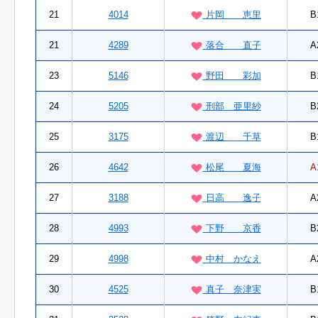
21
4014
片岡 恵里
B
21
4289
落合 直子
A
23
5146
野田 彩加
B
24
5205
刑部 亜里紗
B
25
3175
渡辺 千草
B
26
4642
松尾 夏海
A
27
3188
日高 逸子
A
28
4993
下野 京香
B
29
4998
中村 かなえ
A
30
4525
真子 奈津実
B