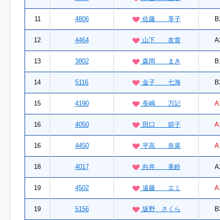
11
4806
佐藤 享子
B
12
4464
山下 友貴
A
13
3802
森岡 まき
B
14
5116
金子 七海
B
15
4190
長嶋 万記
A
16
4050
田口 節子
A
16
4450
平高 奈菜
A
18
4017
向井 美鈴
A
19
4502
遠藤 エミ
A
19
5156
坂野 さくら
B