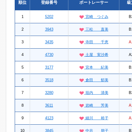
順位
登録番号
ボートレーサー
級
1
5202
宮崎 つぐみ
B
2
3943
三松 直美
B
3
3435
寺田 千恵
A
4
4730
土屋 実沙希
A
5
3177
宮本 紀美
B
6
3518
倉田 郁美
B
7
3280
垣内 清美
B
8
3611
岩崎 芳美
A
9
4123
細川 裕子
A
10
3845
中谷 朋子
B