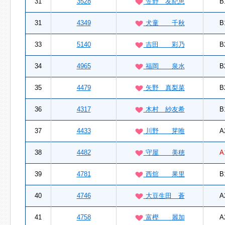
31
3528
笠野 友紀恵
B
31
4349
犬童 千秋
B
33
5140
吉田 彩乃
B
34
4965
福岡 泉水
B
35
4479
矢野 真梨菜
B
36
4317
木村 紗友希
B
37
4433
川野 芽唯
A
38
4482
守屋 美穂
A
39
4781
西舘 果里
B
40
4746
大豆生田 蒼
A
41
4758
富樫 麗加
A