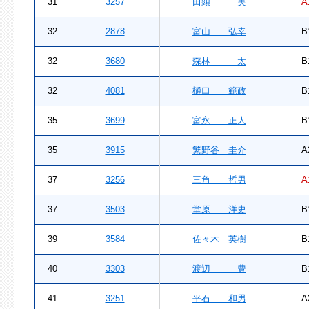
31
3257
田頭 実
A
32
2878
富山 弘幸
B
32
3680
森林 太
B
32
4081
樋口 範政
B
35
3699
富永 正人
B
35
3915
繁野谷 圭介
A
37
3256
三角 哲男
A
37
3503
堂原 洋史
B
39
3584
佐々木 英樹
B
40
3303
渡辺 豊
B
41
3251
平石 和男
A