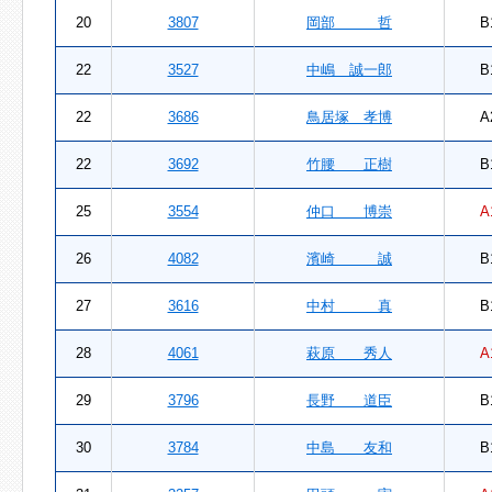
20
3807
岡部 哲
B
22
3527
中嶋 誠一郎
B
22
3686
鳥居塚 孝博
A
22
3692
竹腰 正樹
B
25
3554
仲口 博崇
A
26
4082
濱崎 誠
B
27
3616
中村 真
B
28
4061
萩原 秀人
A
29
3796
長野 道臣
B
30
3784
中島 友和
B