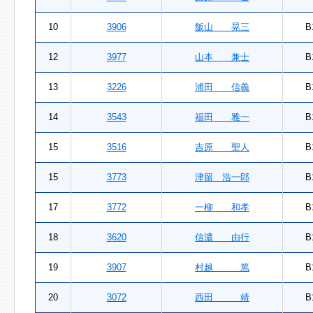
10
3906
飯山 晃三
B
12
3977
山本 兼士
B
13
3226
浦田 信義
B
14
3543
福田 雅一
B
15
3516
吉原 聖人
B
15
3773
津留 浩一郎
B
17
3772
一柳 和孝
B
18
3620
信濃 由行
B
19
3907
村越 篤
B
20
3072
西田 靖
B