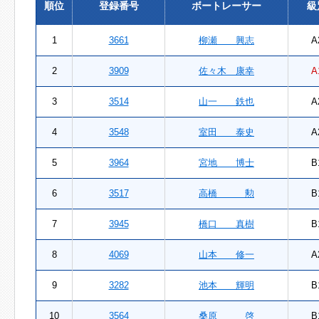
順位
登録番号
ボートレーサー
級
1
3661
柳瀬 興志
A
2
3909
佐々木 康幸
A
3
3514
山一 鉄也
A
4
3548
室田 泰史
A
5
3964
宮地 博士
B
6
3517
高橋 勲
B
7
3945
橋口 真樹
B
8
4069
山本 修一
A
9
3282
池本 輝明
B
10
3564
桑原 啓
B