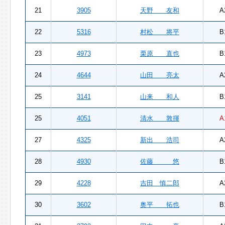
21
3905
天野 友和
A
22
5316
村松 将平
B
23
4973
栗原 直也
B
24
4644
山田 亮太
A
25
3141
山来 和人
B
25
4051
清水 敦揮
A
27
4325
新出 浩司
A
28
4930
佐藤 悠
B
29
4228
吉田 慎二郎
A
30
3602
奥平 拓也
B