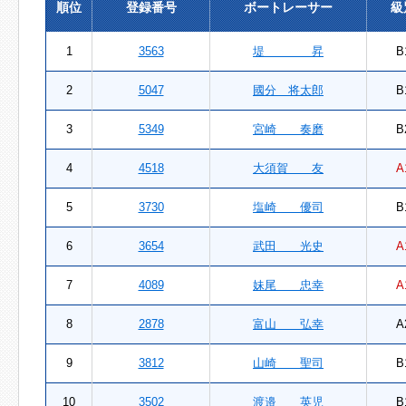
順位
登録番号
ボートレーサー
級
1
3563
堤 昇
B
2
5047
國分 将太郎
B
3
5349
宮崎 奏磨
B
4
4518
大須賀 友
A
5
3730
塩崎 優司
B
6
3654
武田 光史
A
7
4089
妹尾 忠幸
A
8
2878
富山 弘幸
A
9
3812
山崎 聖司
B
10
3502
渡邉 英児
B