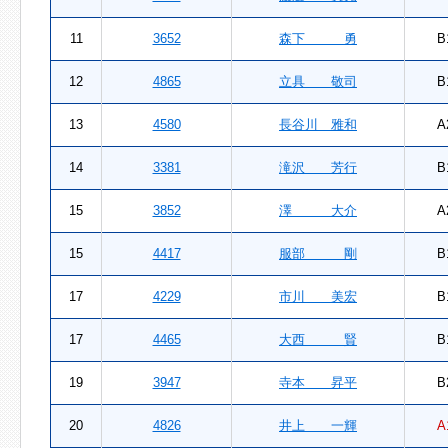
11
3652
森下 勇
B
12
4865
立具 敬司
B
13
4580
長谷川 雅和
A
14
3381
滝沢 芳行
B
15
3852
澤 大介
A
15
4417
服部 剛
B
17
4229
市川 美宏
B
17
4465
大西 賢
B
19
3947
寺本 昇平
B
20
4826
井上 一輝
A