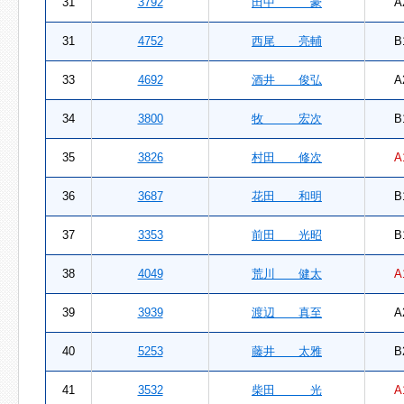
31
3792
田中 豪
A
31
4752
西尾 亮輔
B
33
4692
酒井 俊弘
A
34
3800
牧 宏次
B
35
3826
村田 修次
A
36
3687
花田 和明
B
37
3353
前田 光昭
B
38
4049
荒川 健太
A
39
3939
渡辺 真至
A
40
5253
藤井 太雅
B
41
3532
柴田 光
A