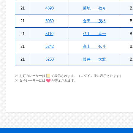
21
4898
菊地 敬介
B
21
5039
倉田 茂将
B
21
5110
杉山 喜一
B
21
5242
高山 弘斗
B
21
5253
藤井 太雅
B
お好みレーサーは
で表示されます。（ログイン後に表示されます）
女子レーサーには
が表示されます。