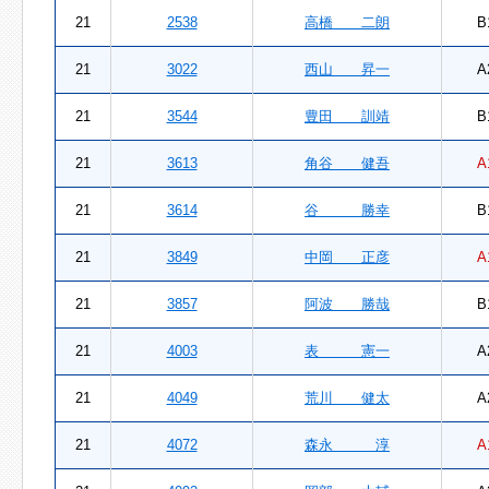
21
2538
高橋 二朗
B
21
3022
西山 昇一
A
21
3544
豊田 訓靖
B
21
3613
角谷 健吾
A
21
3614
谷 勝幸
B
21
3849
中岡 正彦
A
21
3857
阿波 勝哉
B
21
4003
表 憲一
A
21
4049
荒川 健太
A
21
4072
森永 淳
A