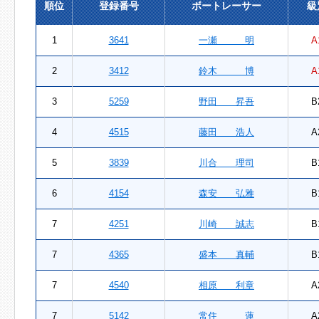
順位
登録番号
ボートレーサー
級
1
3641
一瀬 明
A
2
3412
鈴木 博
A
3
5259
野田 昇吾
B
4
4515
藤田 浩人
A
5
3839
川合 理司
B
6
4154
森安 弘雅
B
7
4251
川崎 誠志
B
7
4365
盛本 真輔
B
7
4540
相原 利章
A
7
5142
常住 蓮
A