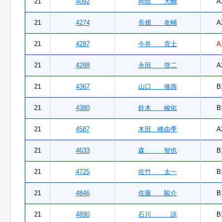
21
4092
岡部 大輔
A
21
4274
長畑 友輔
A
21
4287
今井 貴士
A
21
4288
永田 啓二
A
21
4367
山口 修路
B
21
4380
鈴木 峻佑
B
21
4587
木田 峰由季
A
21
4633
森 智也
B
21
4725
佐竹 太一
B
21
4846
佐藤 駿介
B
21
4890
石川 諒
B