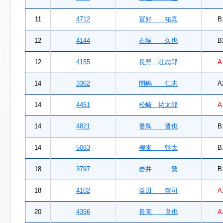
11
4712
冨好 祐真
B
12
4144
石塚 久也
B
12
4155
長野 壮志郎
A
14
3362
間嶋 仁志
A
14
4451
松崎 祐太郎
A
14
4821
妻鳥 晋也
B
14
5083
柳瀬 幹太
B
18
3797
岩井 繁
B
18
4102
益田 啓司
A
20
4356
長岡 良也
A