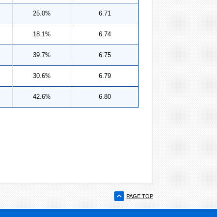
25.0%
6.71
18.1%
6.74
39.7%
6.75
30.6%
6.79
42.6%
6.80
PAGE TOP