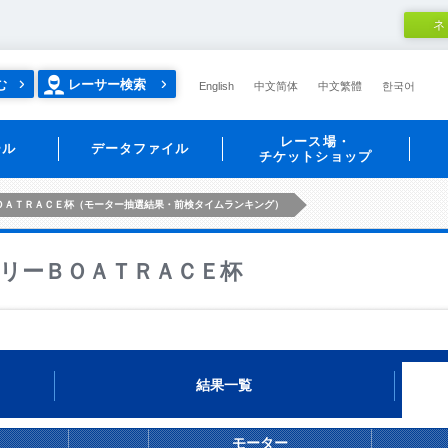
ネ
む
レーサー検索
English
中文简体
中文繁體
한국어
レース場・
ール
データファイル
チケットショップ
ＯＡＴＲＡＣＥ杯（モーター抽選結果・前検タイムランキング）
リーＢＯＡＴＲＡＣＥ杯
結果一覧
モーター