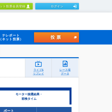
ット投票会員登録
ログイン
テレボート
投票
（ネット投票）
ライブ&
レース場
リプレイ
データ
モーター抽選結果・
前検タイム
ボート