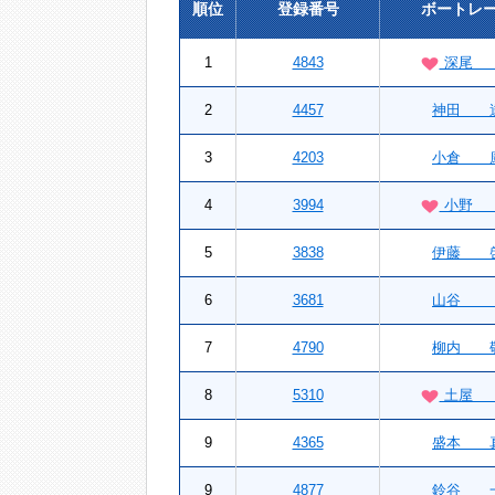
順位
登録番号
ボートレ
1
4843
深尾 
2
4457
神田 
3
4203
小倉 
4
3994
小野
5
3838
伊藤 
6
3681
山谷
7
4790
柳内 
8
5310
土屋
9
4365
盛本 
9
4877
鈴谷 