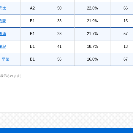
亮太
A2
50
22.6%
66
樹蘭
B1
33
21.9%
15
善庸
B1
28
21.7%
57
佑紀
B1
41
18.7%
13
早菜
B1
56
16.0%
67
に表示されます）