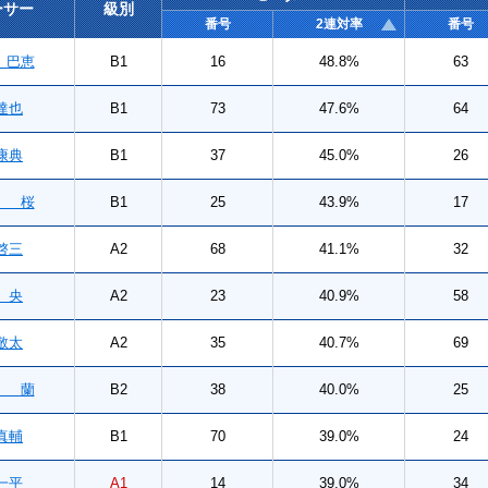
ーサー
級別
番号
2連対率
番号
巴恵
B1
16
48.8%
63
達也
B1
73
47.6%
64
康典
B1
37
45.0%
26
 桜
B1
25
43.9%
17
啓三
A2
68
41.1%
32
 央
A2
23
40.9%
58
敬太
A2
35
40.7%
69
 蘭
B2
38
40.0%
25
真輔
B1
70
39.0%
24
一平
A1
14
39.0%
34