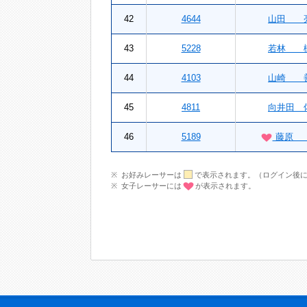
42
4644
山田 
43
5228
若林 
44
4103
山崎 
45
4811
向井田 
46
5189
藤原 
お好みレーサーは
で表示されます。（ログイン後
女子レーサーには
が表示されます。