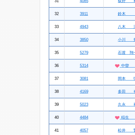
31
4085
荻野 
32
3911
鈴木
33
4943
八木 
34
3850
小川 
35
5279
石渡 翔
36
5314
中曽 
37
3081
岡本 
38
4169
多田 
39
5023
久永 
40
4484
稲生 
41
4057
松井 