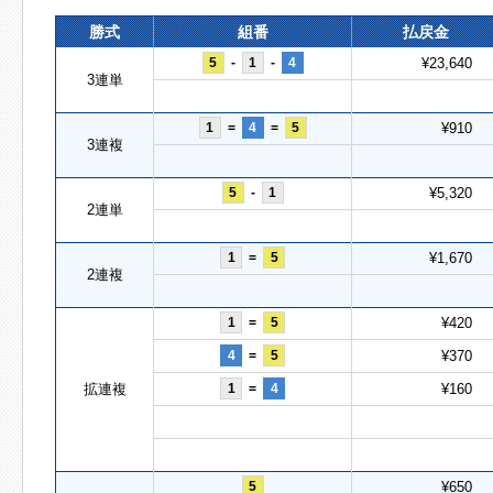
勝式
組番
払戻金
5
-
1
-
4
¥23,640
3連単
1
=
4
=
5
¥910
3連複
5
-
1
¥5,320
2連単
1
=
5
¥1,670
2連複
1
=
5
¥420
4
=
5
¥370
拡連複
1
=
4
¥160
5
¥650