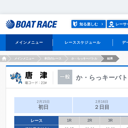
知る楽しむ
レーサ
メインメニュー
レーススケジュール
デ
HOME
メインメニュー
本日のレース
か・らっキーバトル
結果
か・らっキーバ
2月15日
2月16日
初日
２日目
レース
1R
2R
3R