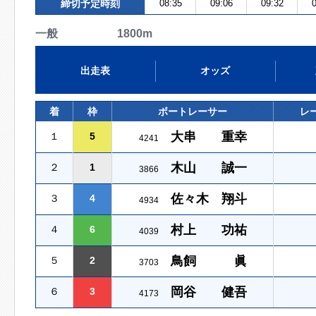
締切予定時刻
08:35
09:06
09:32
0
一般 1800m
出走表
オッズ
着
枠
ボートレーサー
レ
大串 重幸
１
5
4241
木山 誠一
２
1
3866
佐々木 翔斗
３
4
4934
村上 功祐
４
6
4039
鳥飼 眞
５
2
3703
岡谷 健吾
６
3
4173