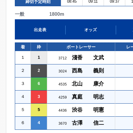
締切予定時刻
08:45
09:11
09:37
1
一般 1800m
出走表
オッズ
着
枠
ボートレーサー
レ
淺香 文武
１
1
3712
西島 義則
２
2
3024
北山 康介
３
6
4535
真庭 明志
４
3
4259
渋谷 明憲
５
5
4436
古澤 信二
６
4
3670