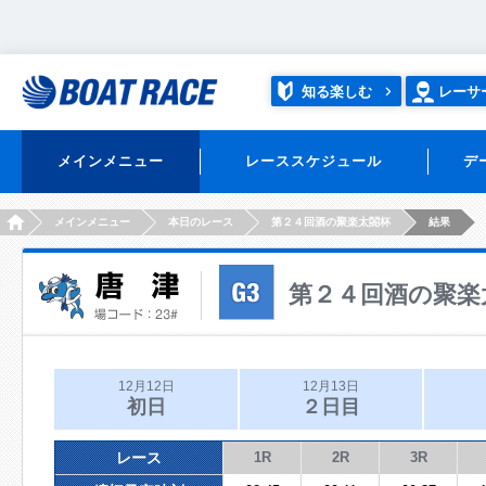
知る楽しむ
レーサ
メインメニュー
レーススケジュール
デ
HOME
メインメニュー
本日のレース
第２４回酒の聚楽太閤杯
結果
第２４回酒の聚楽
12月12日
12月13日
初日
２日目
レース
1R
2R
3R