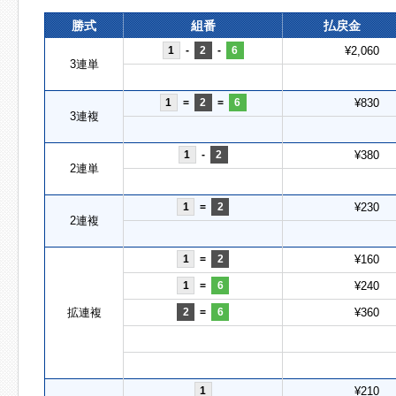
勝式
組番
払戻金
1
-
2
-
6
¥2,060
3連単
1
=
2
=
6
¥830
3連複
1
-
2
¥380
2連単
1
=
2
¥230
2連複
1
=
2
¥160
1
=
6
¥240
拡連複
2
=
6
¥360
1
¥210