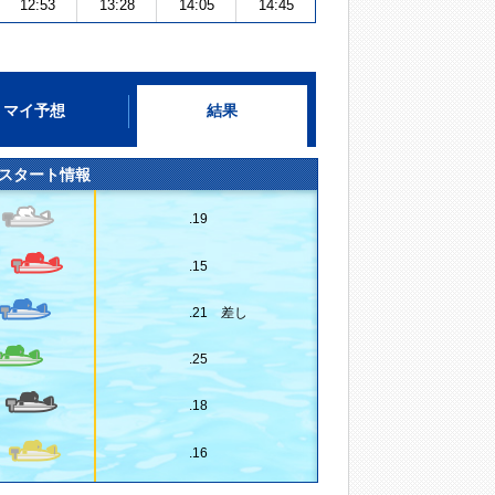
12:53
13:28
14:05
14:45
マイ予想
結果
スタート情報
.19
.15
.21 差し
.25
.18
.16