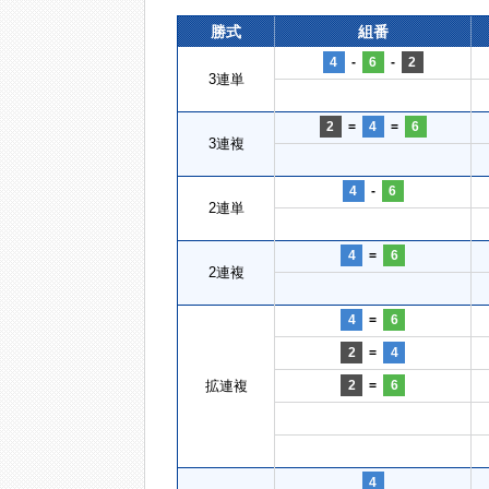
勝式
組番
4
-
6
-
2
3連単
2
=
4
=
6
3連複
4
-
6
2連単
4
=
6
2連複
4
=
6
2
=
4
拡連複
2
=
6
4