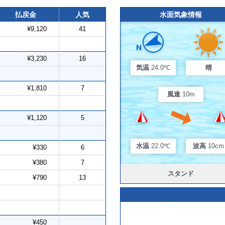
払戻金
人気
水面気象情報
¥9,120
41
¥3,230
16
気温
24.0℃
晴
¥1,810
7
風速
10m
¥1,120
5
水温
22.0℃
波高
10cm
¥330
6
¥380
7
スタンド
¥790
13
¥450