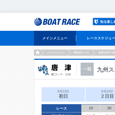
知る楽し
メインメニュー
レーススケジュ
HOME
メインメニュー
本日のレース
九州スポーツ
九州ス
9月23日
9月24日
初日
２日目
レース
1R
2R