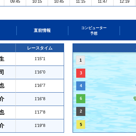
09:45
10:15
10:45
11:15
11:47
12:19
コンピューター
直前情報
予想
レースタイム
生
1'15"1
1
司
1'16"0
3
也
1'16"7
4
介
6
1'16"8
2
也
1'17"8
5
介
1'19"8