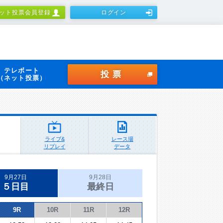
ット投票会員登録
ログイン
テレボート
投票
（ネット投票）
ライブ&
レース場
リプレイ
データ
9月27日
9月28日
５日目
最終日
9R
10R
11R
12R