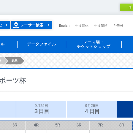
ネ
む
レーサー検索
English
中文简体
中文繁體
한국어
レース場・
ール
データファイル
チケットショップ
杯
結果
ポーツ杯
9月25日
9月26日
３日目
４日目
3R
4R
5R
6R
7R
8R