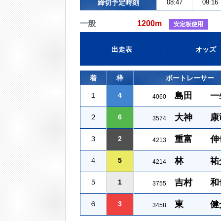
締切予定時刻
08:47
09:16
一般
1200m
安定板使用
出走表
オッズ
着
枠
ボートレーサー
島田 一
１
4
4060
大神 康
２
6
3574
重富 伸
３
2
4213
林 祐
４
5
4214
吉村 和
５
1
3755
東 健
６
3
3458