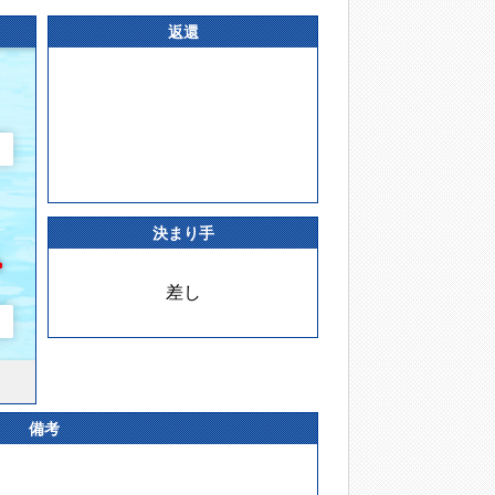
返還
決まり手
差し
備考