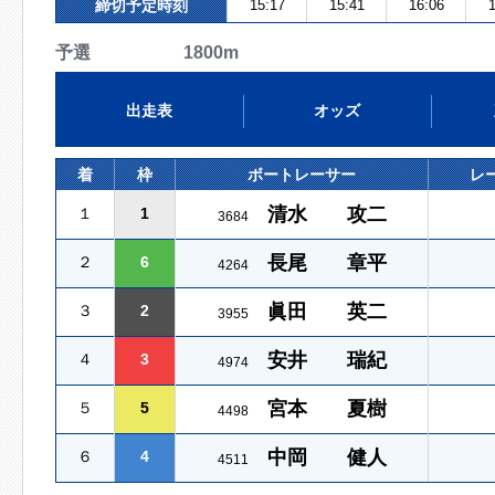
締切予定時刻
15:17
15:41
16:06
1
予選 1800m
出走表
オッズ
着
枠
ボートレーサー
レ
清水 攻二
１
1
3684
長尾 章平
２
6
4264
眞田 英二
３
2
3955
安井 瑞紀
４
3
4974
宮本 夏樹
５
5
4498
中岡 健人
６
4
4511