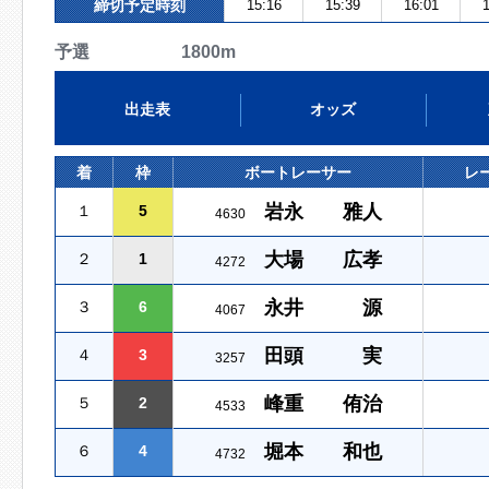
締切予定時刻
15:16
15:39
16:01
1
予選 1800m
出走表
オッズ
着
枠
ボートレーサー
レ
岩永 雅人
１
5
4630
大場 広孝
２
1
4272
永井 源
３
6
4067
田頭 実
４
3
3257
峰重 侑治
５
2
4533
堀本 和也
６
4
4732