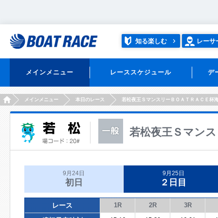
知る楽しむ
レーサ
メインメニュー
レーススケジュール
デ
HOME
メインメニュー
本日のレース
若松夜王ＳマンスリーＢＯＡＴＲＡＣＥ杯
若松夜王Ｓマンス
9月24日
9月25日
初日
２日目
レース
1R
2R
3R