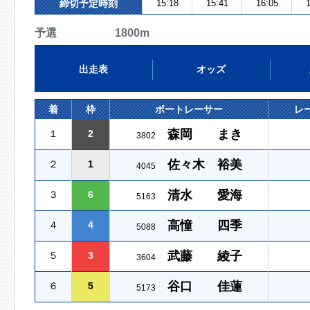
締切予定時刻
15:18
15:41
16:05
1
予選 1800m
出走表
オッズ
着
枠
ボートレーサー
レ
森岡 まき
１
2
3802
佐々木 裕美
２
1
4045
清水 愛海
３
6
5163
高憧 四季
４
4
5088
武藤 綾子
５
3
3604
谷口 佳蓮
６
5
5173