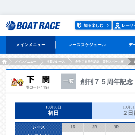
知る楽しむ
レーサ
メインメニュー
レーススケジュール
デ
HOME
メインメニュー
本日のレース
創刊７５周年記念 日刊スポーツ杯
創刊７５周年記念
10月30日
10月3
初日
２日
レース
1R
2R
3R