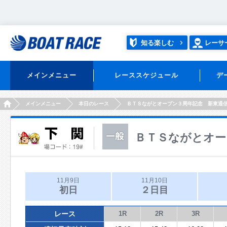
知る楽しむ
レーサ
メインメニュー
レーススケジュール
デ
HOME
メインメニュー
本日のレース
ＢＴＳながとオープン３周年記念 新東通
ＢＴＳながとオー
11月9日
11月10日
初日
２日目
レース
1R
2R
3R