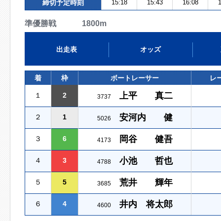
締切予定時刻
15:18
15:43
16:08
1
準優勝戦 1800m
出走表
オッズ
着
枠
ボートレーサー
レ
上平 真二
１
2
3737
安河内 健
２
1
5026
岡谷 健吾
３
6
4173
小池 哲也
４
3
4788
荒井 輝年
５
5
3685
井内 将太郎
６
4
4600