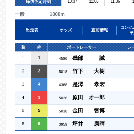
締切予定時刻
10:37
11:06
11:36
1
一般 1800m
コンピ
出走表
オッズ
直前情報
予
着
枠
ボートレーサー
レ
磯部 誠
１
1
4586
竹下 大樹
２
2
5018
是澤 孝宏
３
4
4388
原田 才一郎
４
3
5028
金田 智博
５
5
5038
坪井 康晴
６
6
3959