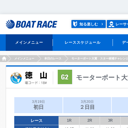
知る楽しむ
レーサ
メインメニュー
レーススケジュール
デ
HOME
メインメニュー
本日のレース
モーターボート大賞 スター候補チャレン
モーターボート大
3月19日
3月20日
初日
２日目
レース
1R
2R
3R