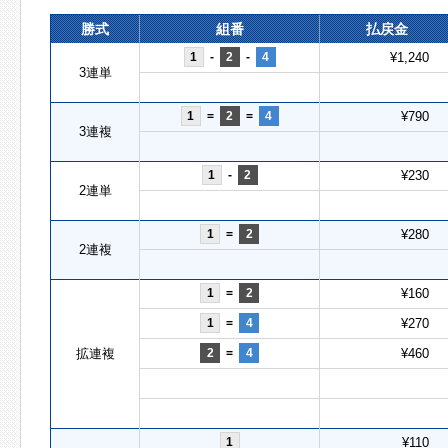
勝式
組番
払戻金
1
-
2
-
4
¥1,240
3連単
1
=
2
=
4
¥790
3連複
1
-
2
¥230
2連単
1
=
2
¥280
2連複
1
=
2
¥160
1
=
4
¥270
拡連複
2
=
4
¥460
1
¥110