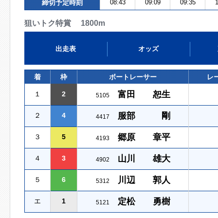
締切予定時刻
08:43
09:09
09:35
1
狙いトク特賞 1800m
出走表
オッズ
着
枠
ボートレーサー
レ
富田 恕生
１
2
5105
服部 剛
２
4
4417
郷原 章平
３
5
4193
山川 雄大
４
3
4902
川辺 郭人
５
6
5312
定松 勇樹
エ
1
5121