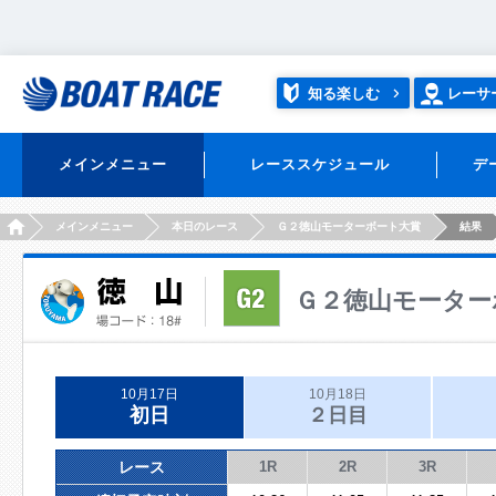
知る楽しむ
レーサ
メインメニュー
レーススケジュール
デ
HOME
メインメニュー
本日のレース
Ｇ２徳山モーターボート大賞
結果
Ｇ２徳山モーター
10月17日
10月18日
初日
２日目
レース
1R
2R
3R