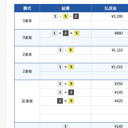
勝式
組番
払戻金
1
-
5
-
2
¥3,280
3連単
1
=
2
=
5
¥880
3連複
1
-
5
¥1,110
2連単
1
=
5
¥1,010
2連複
1
=
5
¥250
1
=
2
¥140
拡連複
2
=
5
¥420
1
¥140