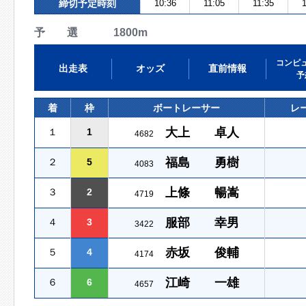
締切予定時刻
10:36
11:05
11:35
1
予 選 1800m
コンピ
出走表
オッズ
直前情報
予
着
枠
ボートレーサー
レ
大上 卓人
１
1
4682
福島 勇樹
２
5
4083
上條 暢嵩
３
2
4719
服部 幸男
４
3
3422
赤坂 俊輔
５
4
4174
江崎 一雄
６
6
4657