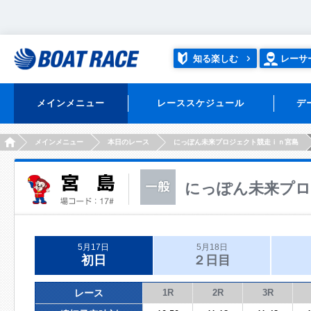
知る楽しむ
レーサ
メインメニュー
レーススケジュール
デ
HOME
メインメニュー
本日のレース
にっぽん未来プロジェクト競走ｉｎ宮島
にっぽん未来プロ
5月17日
5月18日
初日
２日目
レース
1R
2R
3R