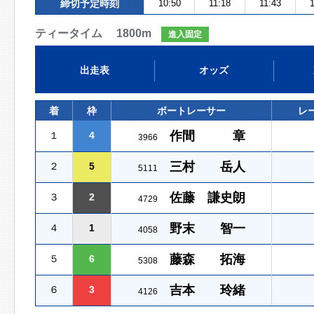
締切予定時刻
10:50
11:18
11:43
1
ティータイム 1800m
進入固定
出走表
オッズ
着
枠
ボートレーサー
レ
作間 章
１
4
3966
三村 岳人
２
5
5111
佐藤 謙史朗
３
2
4729
野末 智一
４
1
4058
藤森 拓海
５
6
5308
吉本 玲緒
６
3
4126