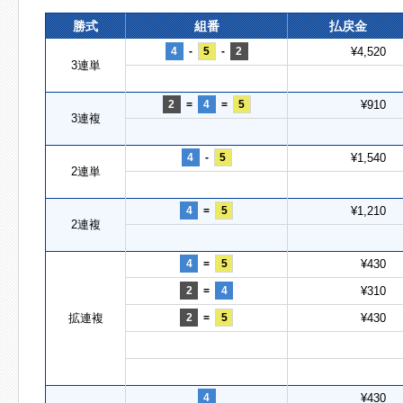
勝式
組番
払戻金
4
-
5
-
2
¥4,520
3連単
2
=
4
=
5
¥910
3連複
4
-
5
¥1,540
2連単
4
=
5
¥1,210
2連複
4
=
5
¥430
2
=
4
¥310
拡連複
2
=
5
¥430
4
¥430