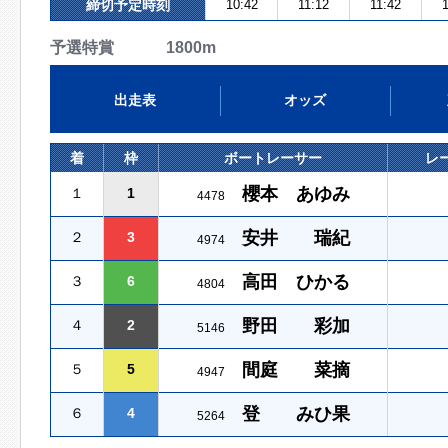
締切予定時刻
10:42
11:12
11:42
1
予選特賞 1800m
出走表
オッズ
着
枠
ボートレーサー
レ
櫻本 あゆみ
１
1
4478
安井 瑞紀
２
3
4974
高田 ひかる
３
6
4804
野田 彩加
４
2
5146
間庭 菜摘
５
5
4947
登 みひ果
６
4
5264