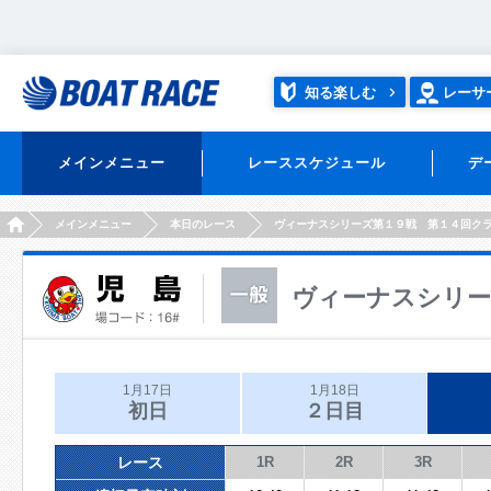
知る楽しむ
レーサ
メインメニュー
レーススケジュール
デ
HOME
メインメニュー
本日のレース
ヴィーナスシリーズ第１９戦 第１４回ク
ヴィーナスシリー
1月17日
1月18日
初日
２日目
レース
1R
2R
3R