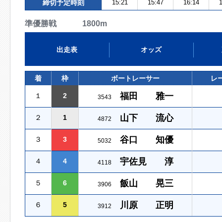
締切予定時刻
15:21
15:47
16:14
1
準優勝戦 1800m
出走表
オッズ
着
枠
ボートレーサー
レ
福田 雅一
１
2
3543
山下 流心
２
1
4872
谷口 知優
３
3
5032
宇佐見 淳
４
4
4118
飯山 晃三
５
6
3906
川原 正明
６
5
3912