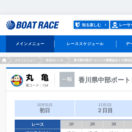
知る楽しむ
レーサ
メインメニュー
レーススケジュール
デ
HOME
メインメニュー
本日のレース
香川県中部ボートレース事業組合５６周年
香川県中部ボート
10月31日
11月1日
初日
２日目
レース
1R
2R
3R