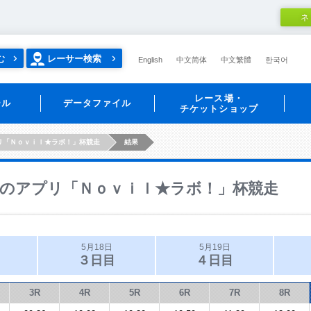
ネ
む
レーサー検索
English
中文简体
中文繁體
한국어
レース場・
ール
データファイル
チケットショップ
リ「Ｎｏｖｉｌ★ラボ！」杯競走
結果
のアプリ「Ｎｏｖｉｌ★ラボ！」杯競走
5月18日
5月19日
３日目
４日目
3R
4R
5R
6R
7R
8R