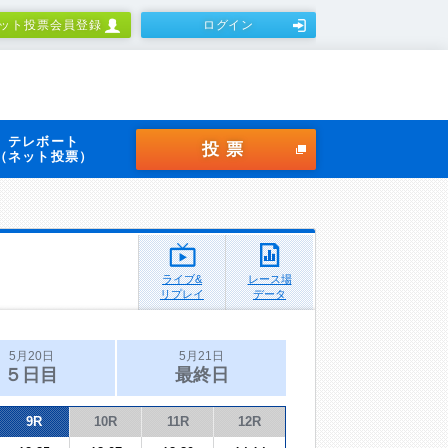
ット投票会員登録
ログイン
テレボート
投票
（ネット投票）
ライブ&
レース場
リプレイ
データ
5月20日
5月21日
５日目
最終日
9R
10R
11R
12R