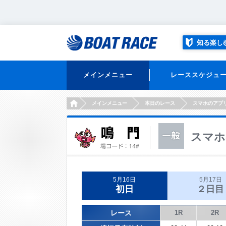
知る楽し
メインメニュー
レーススケジュ
HOME
メインメニュー
本日のレース
スマホのアプ
スマホ
5月16日
5月17日
初日
２日目
レース
1R
2R