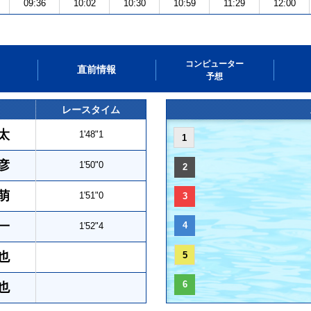
09:36
10:02
10:30
10:59
11:29
12:00
コンピューター
直前情報
予想
レースタイム
太
1'48"1
1
彦
1'50"0
2
萌
1'51"0
3
一
4
1'52"4
也
5
6
也