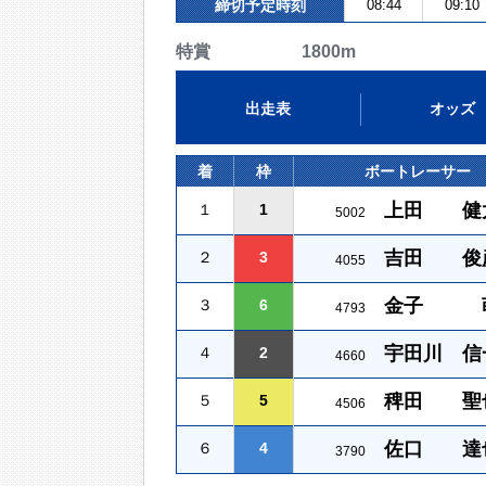
締切予定時刻
08:44
09:10
特賞 1800m
出走表
オッズ
着
枠
ボートレーサー
上田 健
１
1
5002
吉田 俊
２
3
4055
金子 
３
6
4793
宇田川 信
４
2
4660
稗田 聖
５
5
4506
佐口 達
６
4
3790