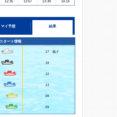
12:35
13:07
13:39
14:14
マイ予想
結果
スタート情報
.17 逃げ
.18
.12
.13
.08
.09