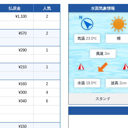
払戻金
人気
水面気象情報
¥1,100
2
¥570
2
気温
23.0℃
晴
¥290
1
風速
2m
¥210
1
水温
19.0℃
波高
2cm
¥160
2
¥300
4
スタンド
¥340
6
¥150