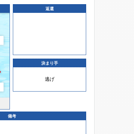
返還
決まり手
逃げ
備考