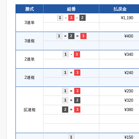
勝式
組番
払戻金
1
-
3
-
2
¥1,190
3連単
1
=
2
=
3
¥400
3連複
1
-
3
¥340
2連単
1
=
3
¥240
2連複
1
=
3
¥200
1
=
2
¥320
拡連複
2
=
3
¥380
1
¥150