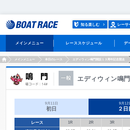
知る楽しむ
レーサ
メインメニュー
レーススケジュール
デ
HOME
メインメニュー
本日のレース
エディウィン鳴門開設１３周年記念競走
エディウィン鳴門
9月11日
9月12
初日
２日
レース
1R
2R
3R