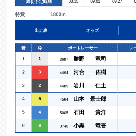
締切予定時刻
08:35
09:01
09:27
0
特賞 1800m
出走表
オッズ
着
枠
ボートレーサー
レ
勝野 竜司
１
1
3697
河合 佑樹
２
3
4494
岩川 仁士
３
2
4489
山本 景士郎
４
5
4564
石田 貴洋
５
4
5005
小黒 竜吾
６
6
3748