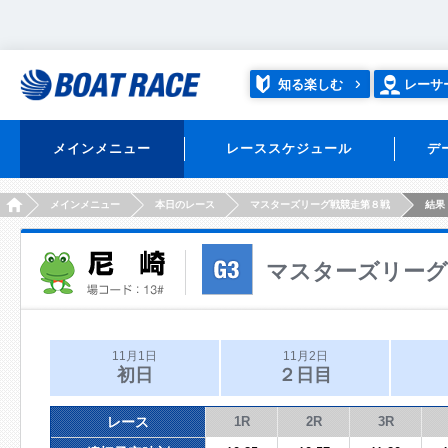
知る楽しむ
レーサ
メインメニュー
レーススケジュール
デ
HOME
メインメニュー
本日のレース
マスターズリーグ戦競走第８戦
結果
マスターズリーグ
11月1日
11月2日
初日
２日目
レース
1R
2R
3R