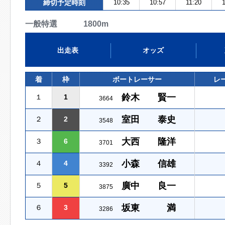
締切予定時刻
10:35
10:57
11:20
一般特選 1800m
出走表
オッズ
着
枠
ボートレーサー
レ
鈴木 賢一
１
1
3664
室田 泰史
２
2
3548
大西 隆洋
３
6
3701
小森 信雄
４
4
3392
廣中 良一
５
5
3875
坂東 満
６
3
3286