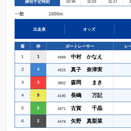
締切予定時刻
10:36
11:03
11:27
一般 1800m
出走表
オッズ
着
枠
ボートレーサー
レ
中村 かなえ
１
1
4998
真子 奈津実
２
4
4525
森岡 まき
３
3
3802
長嶋 万記
４
5
4190
古賀 千晶
５
6
4071
矢野 真梨菜
６
2
4479