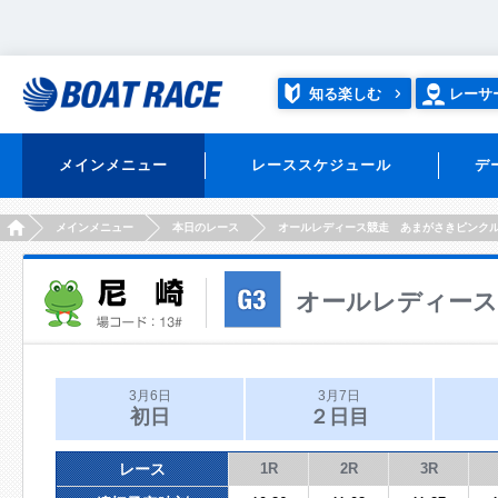
知る楽しむ
レーサ
メインメニュー
レーススケジュール
デ
HOME
メインメニュー
本日のレース
オールレディース競走 あまがさきピンク
オールレディー
3月6日
3月7日
初日
２日目
レース
1R
2R
3R