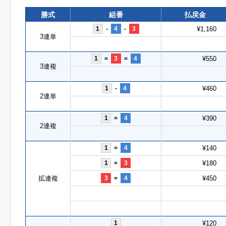
勝式
組番
払戻金
1
-
4
-
3
¥1,160
3連単
1
=
3
=
4
¥550
3連複
1
-
4
¥460
2連単
1
=
4
¥390
2連複
1
=
4
¥140
1
=
3
¥180
拡連複
3
=
4
¥450
1
¥120