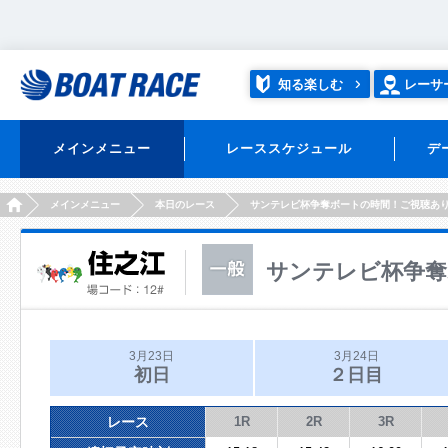
知る楽しむ
レーサ
メインメニュー
レーススケジュール
デ
HOME
メインメニュー
本日のレース
サンテレビ杯争奪ボートの時間！ご視聴あ
サンテレビ杯争奪
3月23日
3月24日
初日
２日目
レース
1R
2R
3R