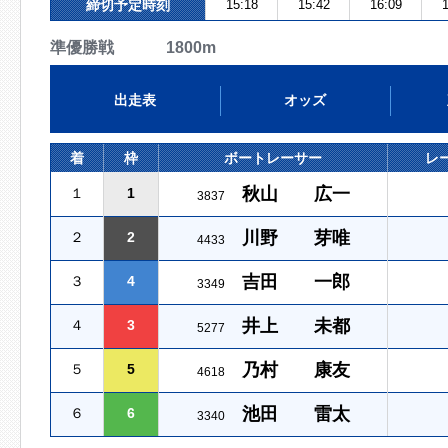
締切予定時刻
15:18
15:42
16:09
1
準優勝戦 1800m
出走表
オッズ
着
枠
ボートレーサー
レ
秋山 広一
１
1
3837
川野 芽唯
２
2
4433
吉田 一郎
３
4
3349
井上 未都
４
3
5277
乃村 康友
５
5
4618
池田 雷太
６
6
3340