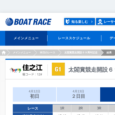
知る楽しむ
レーサ
メインメニュー
レーススケジュール
デ
HOME
メインメニュー
本日のレース
太閤賞競走開設６９周年記念
結果
太閤賞競走開設６
4月12日
4月13日
初日
２日目
レース
1R
2R
3R