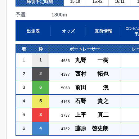
締切予定時刻
15:18
15:42
16:11
1
予選 1800m
コンピ
出走表
オッズ
直前情報
予
着
枠
ボートレーサー
レ
丸野 一樹
１
1
4686
西村 拓也
２
2
4397
前田 滉
３
6
5068
石野 貴之
４
5
4168
上平 真二
５
3
3737
藤原 啓史朗
６
4
4762