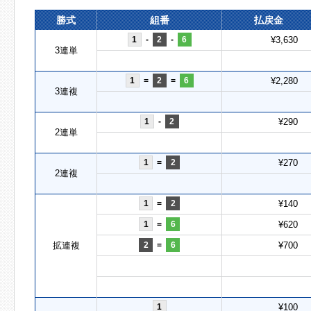
勝式
組番
払戻金
1
-
2
-
6
¥3,630
3連単
1
=
2
=
6
¥2,280
3連複
1
-
2
¥290
2連単
1
=
2
¥270
2連複
1
=
2
¥140
1
=
6
¥620
拡連複
2
=
6
¥700
1
¥100