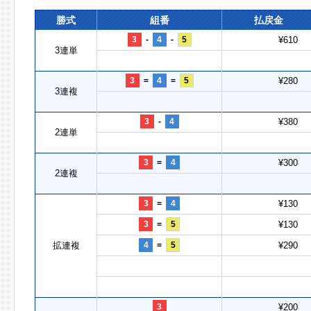
勝式
組番
払戻金
3
-
4
-
5
¥610
3連単
3
=
4
=
5
¥280
3連複
3
-
4
¥380
2連単
3
=
4
¥300
2連複
3
=
4
¥130
3
=
5
¥130
拡連複
4
=
5
¥290
3
¥200