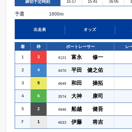
締切予定時刻
15:17
15:41
16:05
1
予選 1800m
出走表
オッズ
着
枠
ボートレーサー
レ
富永 修一
１
3
4121
平田 健之佑
２
4
4470
和田 操拓
３
5
4649
大神 康司
４
6
3574
船越 健吾
５
2
4946
伊藤 将吉
Ｆ
1
4033