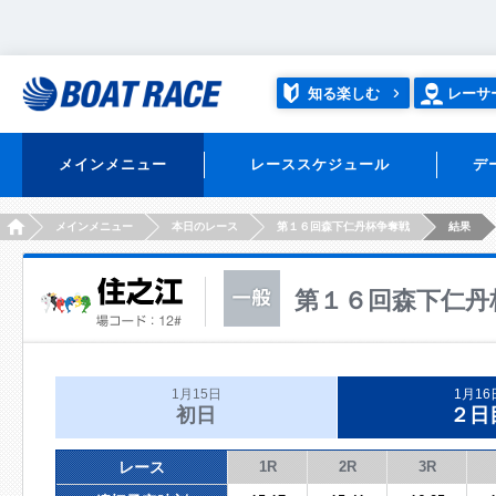
知る楽しむ
レーサ
メインメニュー
レーススケジュール
デ
HOME
メインメニュー
本日のレース
第１６回森下仁丹杯争奪戦
結果
第１６回森下仁丹
1月15日
1月16
初日
２日
レース
1R
2R
3R