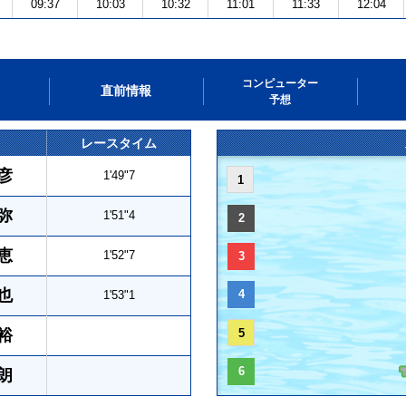
09:37
10:03
10:32
11:01
11:33
12:04
コンピューター
直前情報
予想
レースタイム
彦
1'49"7
1
弥
1'51"4
2
恵
1'52"7
3
也
4
1'53"1
裕
5
6
朗