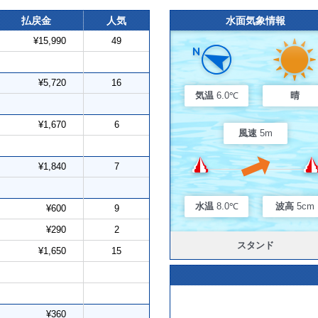
払戻金
人気
水面気象情報
¥15,990
49
¥5,720
16
気温
6.0℃
晴
¥1,670
6
風速
5m
¥1,840
7
水温
8.0℃
波高
5cm
¥600
9
¥290
2
スタンド
¥1,650
15
¥360