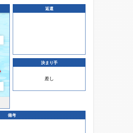
返還
決まり手
差し
備考