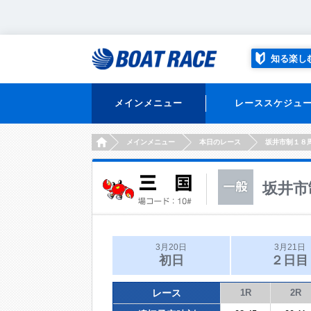
知る楽し
メインメニュー
レーススケジュ
HOME
メインメニュー
本日のレース
坂井市制１８
坂井市
3月20日
3月21日
初日
２日目
レース
1R
2R