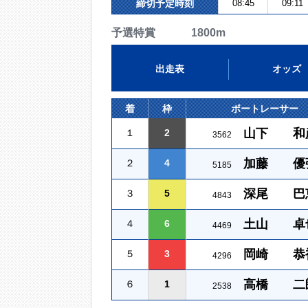
締切予定時刻
08:45
09:11
予選特賞 1800m
出走表
オッズ
着
枠
ボートレーサー
山下 和
１
2
3562
加藤 優
２
4
5185
深尾 巴
３
5
4843
土山 卓
４
6
4469
岡崎 恭
５
3
4296
高橋 二
６
1
2538