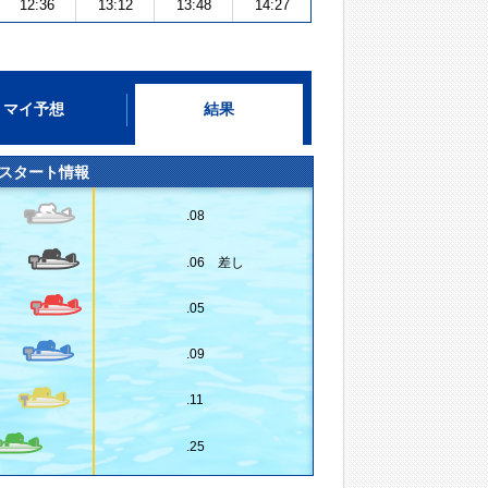
12:36
13:12
13:48
14:27
マイ予想
結果
スタート情報
.08
.06 差し
.05
.09
.11
.25