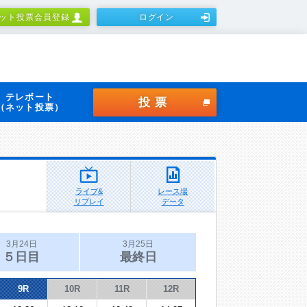
ット投票会員登録
ログイン
テレボート
投票
（ネット投票）
ライブ&
レース場
リプレイ
データ
3月24日
3月25日
５日目
最終日
9R
10R
11R
12R