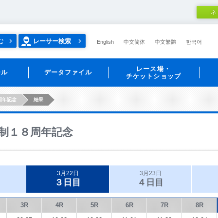
ネ
む
レーサー検索
English
中文简体
中文繁體
한국어
レース場・
ール
データファイル
チケットショップ
周年記念
結果
制１８周年記念
3月22日
3月23日
３日目
４日目
3R
4R
5R
6R
7R
8R