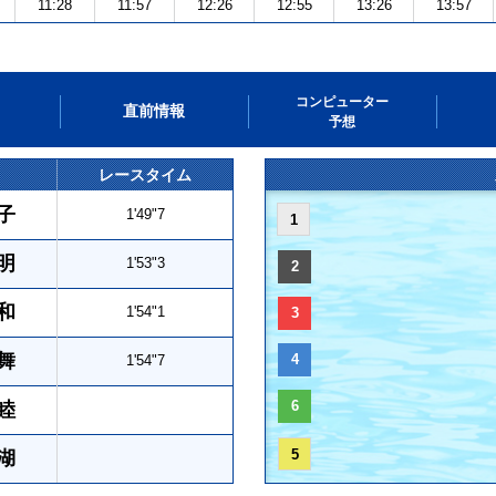
11:28
11:57
12:26
12:55
13:26
13:57
コンピューター
直前情報
予想
レースタイム
子
1'49"7
1
明
1'53"3
2
和
1'54"1
3
舞
4
1'54"7
6
睦
5
湖