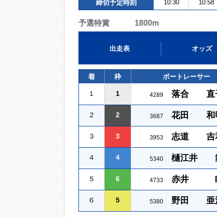
締切予定時刻
10:30
10:58
予選特賞 1800m
出走表
オッズ
着
枠
ボートレーサー
落合 直
１
1
4289
花田 和
２
2
3687
志道 吉
３
3
3953
樋江井 
４
4
5340
赤井 
５
6
4733
野田 亜
６
5
5380