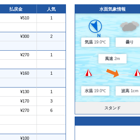
払戻金
人気
水面気象情報
¥510
1
¥300
2
気温
19.0℃
曇り
¥270
1
風速
2m
¥160
1
水温
19.0℃
波高
1cm
¥130
1
¥170
3
スタンド
¥270
6
¥100