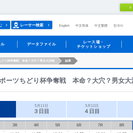
ネ
む
レーサー検索
English
中文简体
中文繁體
한국어
レース場・
ール
データファイル
チケットショップ
ちどり杯争奪戦 本命？大穴？男女大決戦
結果
ポーツちどり杯争奪戦 本命？大穴？男女大
5月11日
5月12日
３日目
４日目
3R
4R
5R
6R
7R
8R