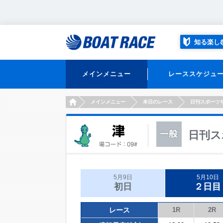
知る楽し
メインメニュー
レーススケジュ
HOME
メインメニュー
本日のレース
日刊スポーツ
日刊ス
5月9日
5月10日
初日
２日目
レース
1R
2R