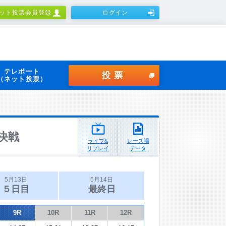
ット投票会員登録
ログイン
テレボート
投票
（ネット投票）
決戦
ライブ&
レース場
リプレイ
データ
5月13日
5月14日
５日目
最終日
9R
10R
11R
12R