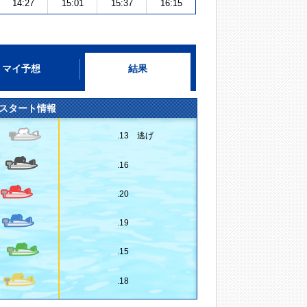
14:27
15:01
15:37
16:15
マイ予想
結果
スタート情報
.13 逃げ
.16
.20
.19
.15
.18