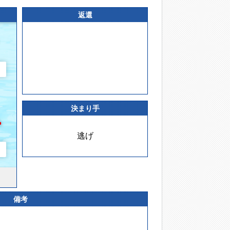
返還
決まり手
逃げ
備考