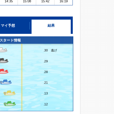
14:35
15:08
15:42
16:19
マイ予想
結果
スタート情報
.30 逃げ
.29
.28
.21
.13
.12