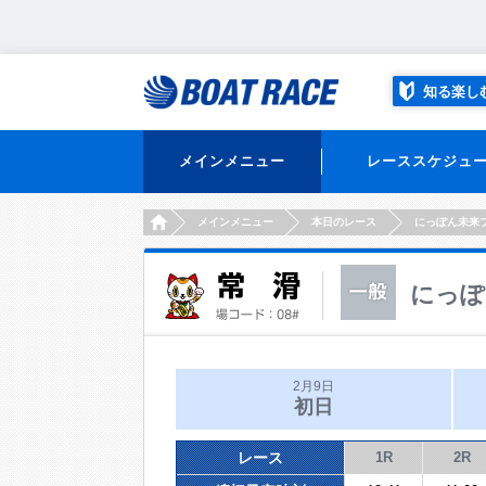
知る楽し
メインメニュー
レーススケジュ
HOME
メインメニュー
本日のレース
にっぽん未来
にっぽ
2月9日
初日
レース
1R
2R