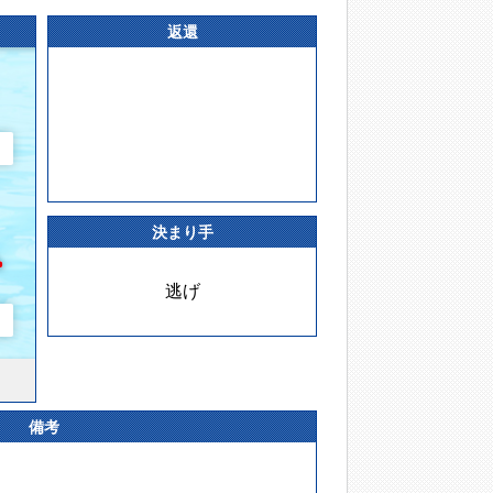
返還
決まり手
逃げ
備考