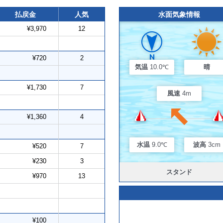
払戻金
人気
水面気象情報
¥3,970
12
¥720
2
気温
10.0℃
晴
¥1,730
7
風速
4m
¥1,360
4
水温
9.0℃
波高
3cm
¥520
7
¥230
3
スタンド
¥970
13
¥100