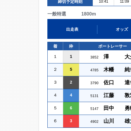
締切予定時刻
10:41
11:09
一般特選 1800m
出走表
オッズ
着
枠
ボートレーサー
澤 大
１
1
3852
木幡 純
２
5
4785
佐口 達
３
2
3790
江藤 敦
４
4
5131
田中 勇
５
6
5147
山川 雄
６
3
4902