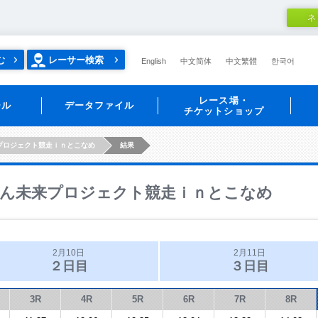
ネ
む
レーサー検索
English
中文简体
中文繁體
한국어
レース場・
ール
データファイル
チケットショップ
プロジェクト競走ｉｎとこなめ
結果
ん未来プロジェクト競走ｉｎとこなめ
2月10日
2月11日
２日目
３日目
3R
4R
5R
6R
7R
8R