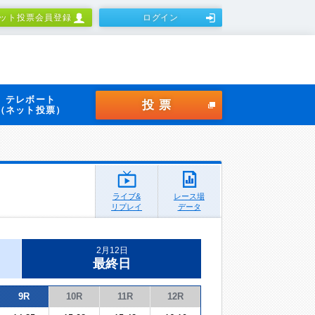
ット投票会員登録
ログイン
テレボート
投票
（ネット投票）
ライブ&
レース場
リプレイ
データ
2月12日
最終日
9R
10R
11R
12R