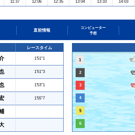
11:37
12:06
12:35
13:04
13:33
14:03
コンピューター
直前情報
予想
レースタイム
介
1'51"1
1
也
1'51"3
2
也
1'53"1
3
宏
4
1'55"7
輔
5
6
大