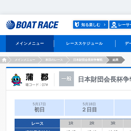
知る楽しむ
レーサ
メインメニュー
レーススケジュール
デ
HOME
メインメニュー
本日のレース
日本財団会長杯争奪戦
結果
日本財団会長杯争
5月17日
5月18日
初日
２日目
レース
1R
2R
3R