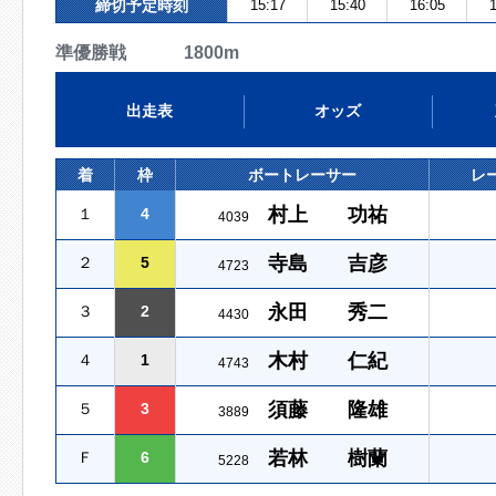
締切予定時刻
15:17
15:40
16:05
1
準優勝戦 1800m
出走表
オッズ
着
枠
ボートレーサー
レ
村上 功祐
１
4
4039
寺島 吉彦
２
5
4723
永田 秀二
３
2
4430
木村 仁紀
４
1
4743
須藤 隆雄
５
3
3889
若林 樹蘭
Ｆ
6
5228