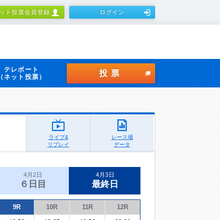
ット投票会員登録
ログイン
テレボート
投票
（ネット投票）
ライブ&
レース場
リプレイ
データ
4月2日
4月3日
６日目
最終日
9R
10R
11R
12R