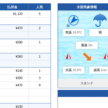
払戻金
人気
水面気象情報
¥1,120
5
¥470
2
気温
14.0℃
雨
¥290
1
風速
3m
¥260
1
水温
10.0℃
波高
1cm
¥140
1
¥200
3
スタンド
¥470
9
¥130