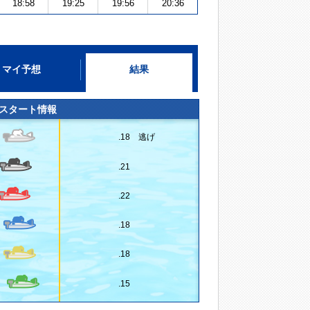
18:58
19:25
19:56
20:36
マイ予想
結果
スタート情報
.18 逃げ
.21
.22
.18
.18
.15