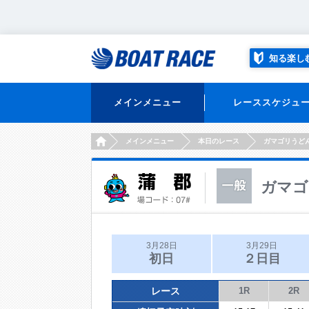
知る楽し
メインメニュー
レーススケジュ
HOME
メインメニュー
本日のレース
ガマゴリうど
ガマゴ
3月28日
3月29日
初日
２日目
レース
1R
2R