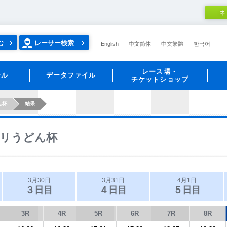
ネ
む
レーサー検索
English
中文简体
中文繁體
한국어
レース場・
ール
データファイル
チケットショップ
ん杯
結果
リうどん杯
3月30日
3月31日
4月1日
３日目
４日目
５日目
3R
4R
5R
6R
7R
8R