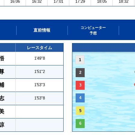
16:06
16:32
17:01
17:29
18:05
18:32
コンピューター
直前情報
予想
レースタイム
悟
1'49"8
1
尊
1'51"2
2
輔
1'53"3
3
志
4
1'53"8
美
5
6
諒