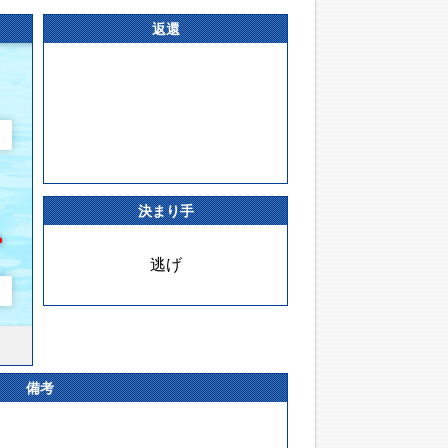
返還
決まり手
逃げ
備考