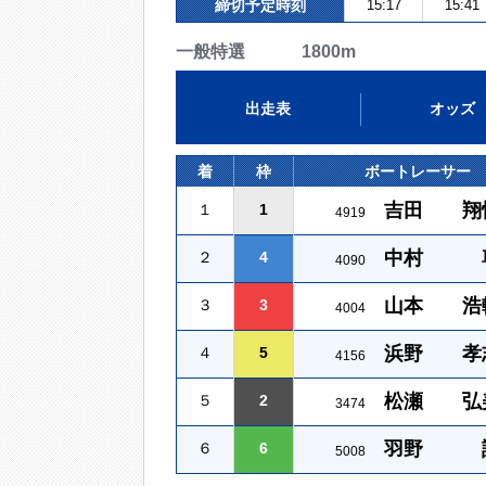
締切予定時刻
15:17
15:41
一般特選 1800m
出走表
オッズ
着
枠
ボートレーサー
吉田 翔
１
1
4919
中村 
２
4
4090
山本 浩
３
3
4004
浜野 孝
４
5
4156
松瀬 弘
５
2
3474
羽野 
６
6
5008