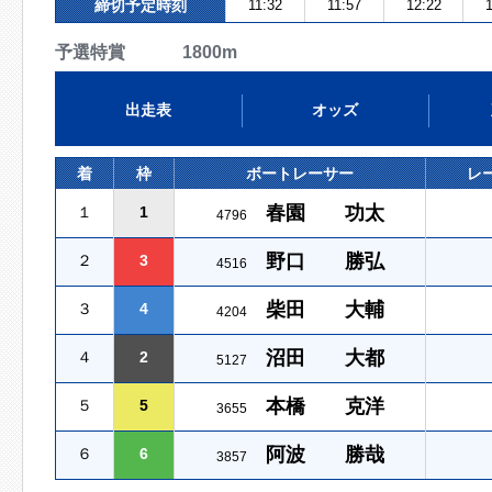
締切予定時刻
11:32
11:57
12:22
1
予選特賞 1800m
出走表
オッズ
着
枠
ボートレーサー
レ
春園 功太
１
1
4796
野口 勝弘
２
3
4516
柴田 大輔
３
4
4204
沼田 大都
４
2
5127
本橋 克洋
５
5
3655
阿波 勝哉
６
6
3857