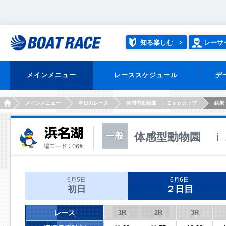
知る楽しむ
レーサ
メインメニュー
レーススケジュール
デ
HOME
メインメニュー
本日のレース
体感型動物園 ｉＺｏｏカップ
結果
体感型動物園 ｉ
6月5日
6月6日
初日
２日目
レース
1R
2R
3R