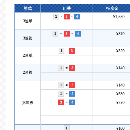
勝式
組番
払戻金
1
-
3
-
4
¥1,580
3連単
1
=
3
=
4
¥870
3連複
1
-
3
¥320
2連単
1
=
3
¥140
2連複
1
=
3
¥140
1
=
4
¥530
拡連複
3
=
4
¥270
1
¥100