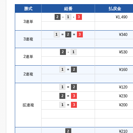
勝式
組番
払戻金
2
-
1
-
3
¥1,490
3連単
1
=
2
=
3
¥340
3連複
2
-
1
¥530
2連単
1
=
2
¥160
2連複
1
=
2
¥120
2
=
3
¥230
拡連複
1
=
3
¥200
2
¥210