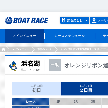
知る楽しむ
レーサ
メインメニュー
レーススケジュール
デ
HOME
メインメニュー
本日のレース
オレンジリボン運動支援競走 スポーツニ
オレンジリボン運
11月23日
11月24日
初日
２日目
レース
1R
2R
3R