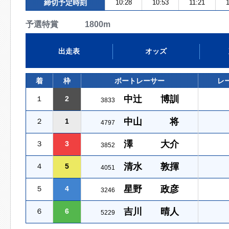
締切予定時刻
10:28
10:53
11:21
予選特賞 1800m
出走表
オッズ
着
枠
ボートレーサー
レ
中辻 博訓
１
2
3833
中山 将
２
1
4797
澤 大介
３
3
3852
清水 敦揮
４
5
4051
星野 政彦
５
4
3246
吉川 晴人
６
6
5229