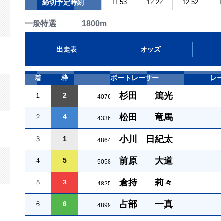
締切予定時刻
11:53
12:22
12:52
1
一般特選 1800m
出走表
オッズ
着
枠
ボートレーサー
レ
杉田 篤光
１
2
4076
松田 竜馬
２
4
4336
小川 日紀太
３
1
4864
前原 大道
４
5
5058
倉持 莉々
５
3
4825
占部 一真
６
6
4899