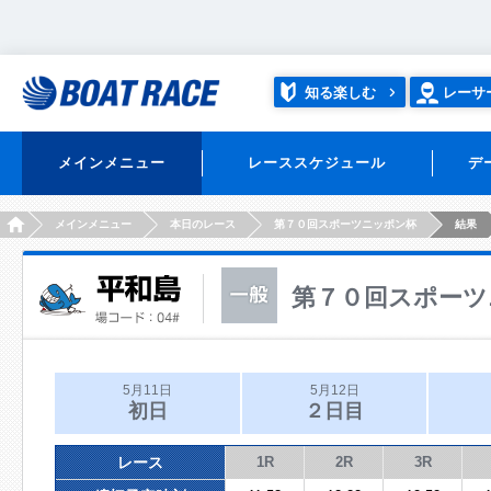
知る楽しむ
レーサ
メインメニュー
レーススケジュール
デ
HOME
メインメニュー
本日のレース
第７０回スポーツニッポン杯
結果
第７０回スポーツ
5月11日
5月12日
初日
２日目
レース
1R
2R
3R