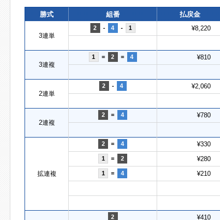
勝式
組番
払戻金
2
-
4
-
1
¥8,220
3連単
1
=
2
=
4
¥810
3連複
2
-
4
¥2,060
2連単
2
=
4
¥780
2連複
2
=
4
¥330
1
=
2
¥280
拡連複
1
=
4
¥210
2
¥410