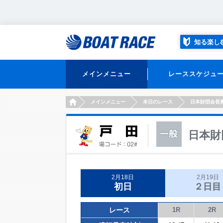
知る楽し
メインメニュー
レーススケジュ
HOME
メインメニュー
本日のレース
日本財団会長
日本財
2月18日
2月19日
初日
２日目
レース
1R
2R