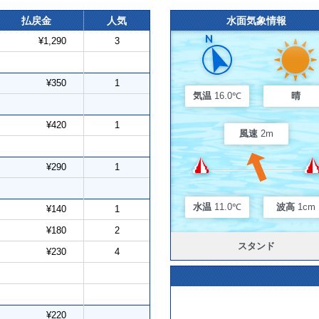
払戻金
人気
水面気象情報
¥1,290
3
¥350
1
気温
16.0℃
晴
¥420
1
風速
2m
¥290
1
水温
11.0℃
波高
1cm
¥140
1
¥180
2
スタンド
¥230
4
¥220