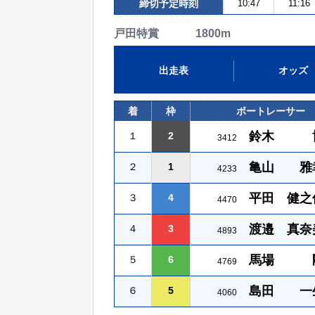
締切予定時刻
10:47
11:16
戸田特賞 1800m
出走表
オッズ
着
枠
ボートレーサー
鈴木 
１
2
3412
亀山 雅
２
1
4233
平田 健之
３
4
4470
渡邉 真奈
４
3
4893
馬場 
５
6
4769
島田 一
６
5
4060