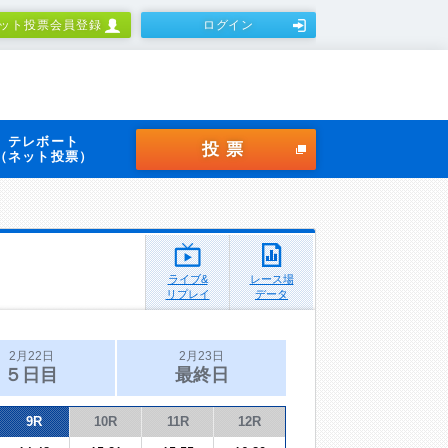
ット投票会員登録
ログイン
テレボート
投票
（ネット投票）
ライブ&
レース場
リプレイ
データ
2月22日
2月23日
５日目
最終日
9R
10R
11R
12R