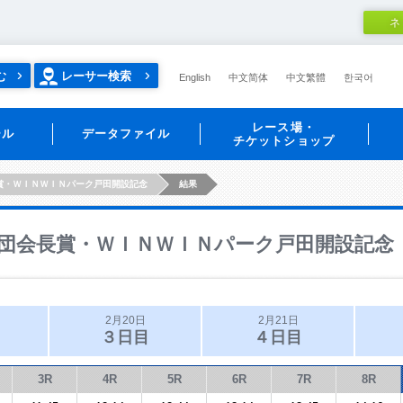
ネ
む
レーサー検索
English
中文简体
中文繁體
한국어
レース場・
ール
データファイル
チケットショップ
賞・ＷＩＮＷＩＮパーク戸田開設記念
結果
団会長賞・ＷＩＮＷＩＮパーク戸田開設記念
2月20日
2月21日
３日目
４日目
3R
4R
5R
6R
7R
8R