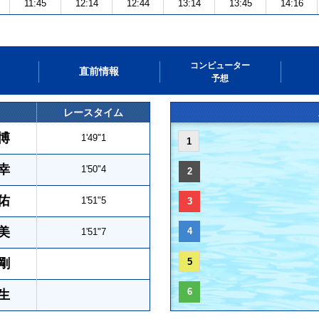
11:45
12:14
12:44
13:14
13:45
14:16
コンピューター
直前情報
予想
レースタイム
博
1'49"1
1
幸
1'50"4
2
佑
1'51"5
3
美
4
1'51"7
剛
5
6
生