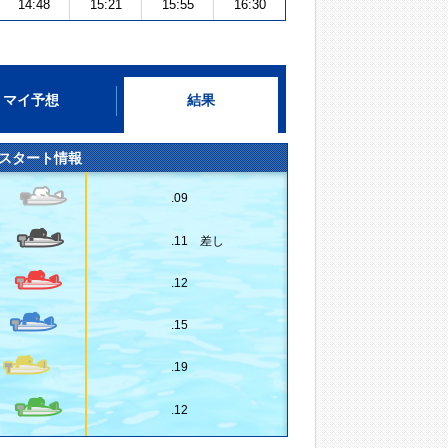
14:48
15:21
15:55
16:30
マイ予想
結果
スタート情報
.09
.11 差し
.12
.15
.19
.12