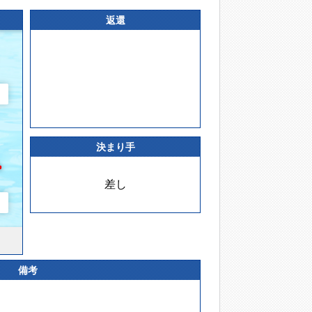
返還
決まり手
差し
備考