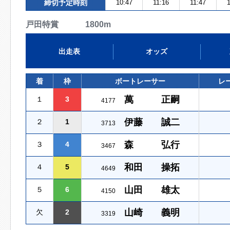
締切予定時刻
10:47
11:16
11:47
1
戸田特賞 1800m
出走表
オッズ
着
枠
ボートレーサー
レ
萬 正嗣
１
3
4177
伊藤 誠二
２
1
3713
森 弘行
３
4
3467
和田 操拓
４
5
4649
山田 雄太
５
6
4150
山崎 義明
欠
2
3319