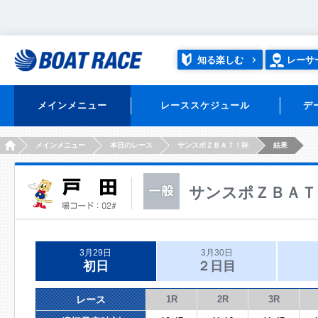
知る楽しむ
レーサ
メインメニュー
レーススケジュール
デ
HOME
メインメニュー
本日のレース
サンスポＺＢＡＴ！杯
結果
サンスポＺＢＡＴ
3月29日
3月30日
初日
２日目
レース
1R
2R
3R