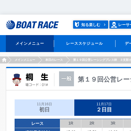
知る楽しむ
レーサ
メインメニュー
レーススケジュール
デ
HOME
メインメニュー
本日のレース
第１９回公営レーシングプレス杯 ３支部
第１９回公営レー
11月16日
11月17日
初日
２日目
レース
1R
2R
3R