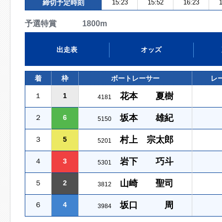
締切予定時刻
15:23
15:52
16:23
1
予選特賞 1800m
出走表
オッズ
着
枠
ボートレーサー
レ
花本 夏樹
１
1
4181
坂本 雄紀
２
6
5150
村上 宗太郎
３
5
5201
岩下 巧斗
４
3
5301
山崎 聖司
５
2
3812
坂口 周
６
4
3984