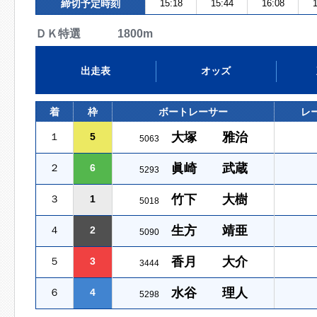
締切予定時刻
15:18
15:44
16:08
1
ＤＫ特選 1800m
出走表
オッズ
着
枠
ボートレーサー
レ
大塚 雅治
１
5
5063
眞崎 武蔵
２
6
5293
竹下 大樹
３
1
5018
生方 靖亜
４
2
5090
香月 大介
５
3
3444
水谷 理人
６
4
5298