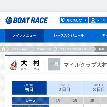
知る楽しむ
レーサ
メインメニュー
レーススケジュール
デ
HOME
メインメニュー
本日のレース
マイルクラブ大村２４カップ
結果
マイルクラブ大村
2月28日
2月29日
3月1日
初日
２日目
３日目
レース
1R
2R
3R