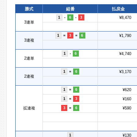
勝式
組番
払戻金
1
-
6
-
3
¥8,470
3連単
1
=
3
=
6
¥1,790
3連複
1
-
6
¥4,740
2連単
1
=
6
¥3,170
2連複
1
=
6
¥620
1
=
3
¥160
拡連複
3
=
6
¥590
1
¥130