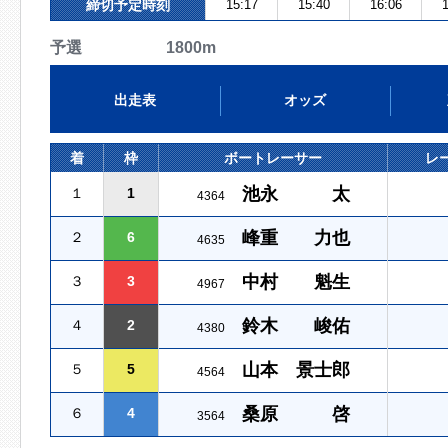
締切予定時刻
15:17
15:40
16:06
1
予選 1800m
出走表
オッズ
着
枠
ボートレーサー
レ
池永 太
１
1
4364
峰重 力也
２
6
4635
中村 魁生
３
3
4967
鈴木 峻佑
４
2
4380
山本 景士郎
５
5
4564
桑原 啓
６
4
3564