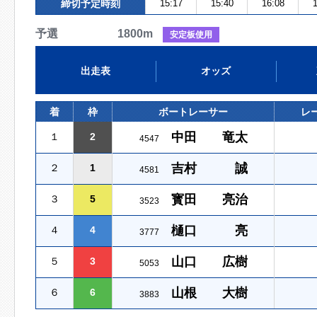
締切予定時刻
15:17
15:40
16:08
1
予選 1800m
安定板使用
出走表
オッズ
着
枠
ボートレーサー
レ
中田 竜太
１
2
4547
吉村 誠
２
1
4581
寳田 亮治
３
5
3523
樋口 亮
４
4
3777
山口 広樹
５
3
5053
山根 大樹
６
6
3883