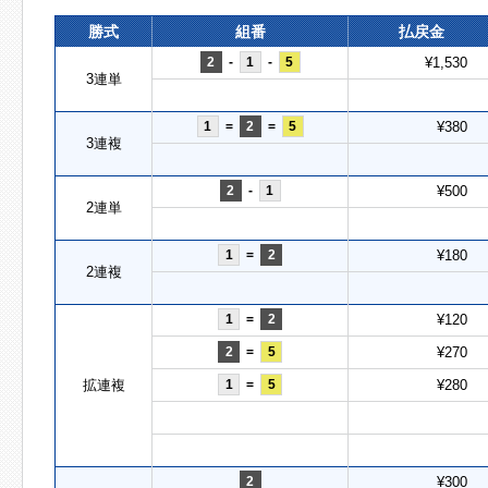
勝式
組番
払戻金
2
-
1
-
5
¥1,530
3連単
1
=
2
=
5
¥380
3連複
2
-
1
¥500
2連単
1
=
2
¥180
2連複
1
=
2
¥120
2
=
5
¥270
拡連複
1
=
5
¥280
2
¥300