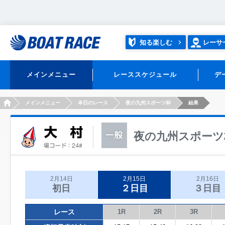
知る楽しむ
レーサ
メインメニュー
レーススケジュール
デ
HOME
メインメニュー
本日のレース
夜の九州スポーツ杯
結果
夜の九州スポーツ
2月14日
2月15日
2月16日
初日
２日目
３日目
レース
1R
2R
3R