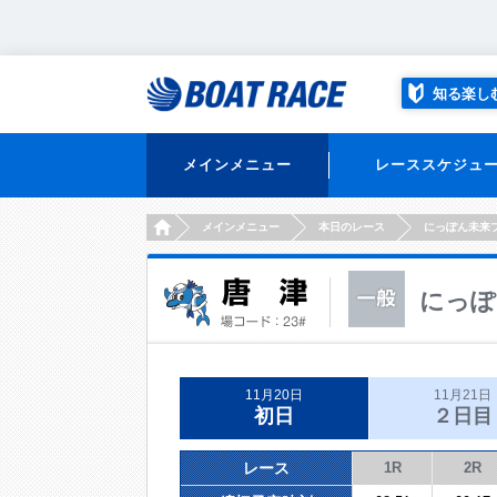
知る楽し
メインメニュー
レーススケジュ
HOME
メインメニュー
本日のレース
にっぽん未来
にっぽ
11月20日
11月21日
初日
２日目
レース
1R
2R