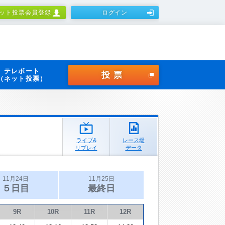
ット投票会員登録
ログイン
テレボート
投票
（ネット投票）
ライブ&
レース場
リプレイ
データ
11月24日
11月25日
５日目
最終日
9R
10R
11R
12R