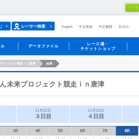
ネ
む
レーサー検索
English
中文简体
中文繁體
한국어
レース場・
ール
データファイル
チケットショップ
プロジェクト競走ｉｎ唐津
結果
ん未来プロジェクト競走ｉｎ唐津
11月22日
11月23日
３日目
４日目
3R
4R
5R
6R
7R
8R