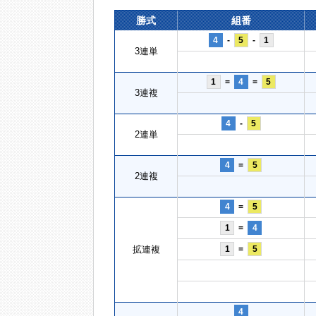
勝式
組番
4
-
5
-
1
3連単
1
=
4
=
5
3連複
4
-
5
2連単
4
=
5
2連複
4
=
5
1
=
4
拡連複
1
=
5
4