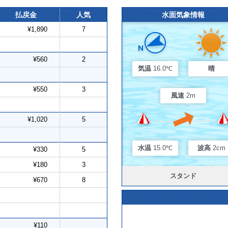
払戻金
人気
水面気象情報
¥1,890
7
¥560
2
気温
16.0℃
晴
¥550
3
風速
2m
¥1,020
5
水温
15.0℃
波高
2cm
¥330
5
¥180
3
スタンド
¥670
8
¥110