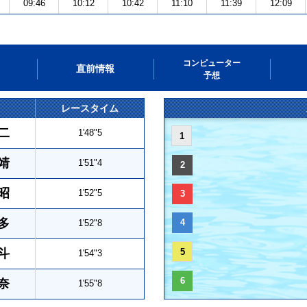
09:46
10:12
10:42
11:10
11:39
12:09
コンピューター
直前情報
予想
レースタイム
二
1'48"5
1
靖
1'51"4
2
昭
1'52"5
3
多
4
1'52"8
斗
5
1'54"3
6
奈
1'55"8