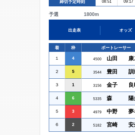
締切予定時刻
08:51
09:17
予選 1800m
出走表
オッズ
着
枠
ボートレーサー
山田 康
１
4
4500
豊田 訓
２
5
3544
金子 良
３
1
3156
森 陽
４
6
5335
中野 夢
５
3
4979
宮崎 安
６
2
5182