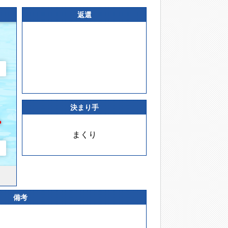
返還
決まり手
まくり
備考