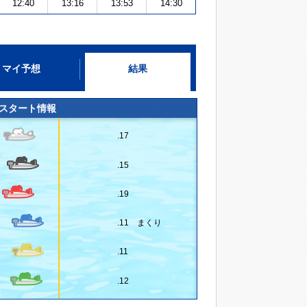
12:40
13:16
13:53
14:30
マイ予想
結果
スタート情報
.17
.15
.19
.11 まくり
.11
.12