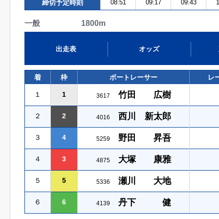
締切予定時刻
08:51
09:17
09:43
1
一般 1800m
出走表
オッズ
着
枠
ボートレーサー
レ
竹田 広樹
１
1
3617
西川 新太郎
２
2
4016
野田 昇吾
３
4
5259
大塚 康雅
４
3
4875
瀬川 大地
５
5
5336
丹下 健
６
6
4139