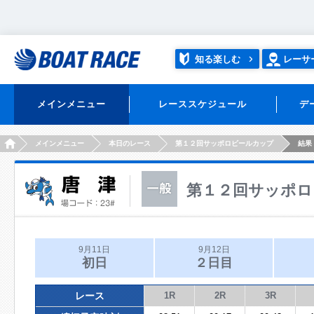
知る楽しむ
レーサ
メインメニュー
レーススケジュール
デ
HOME
メインメニュー
本日のレース
第１２回サッポロビールカップ
結果
第１２回サッポロ
9月11日
9月12日
初日
２日目
レース
1R
2R
3R