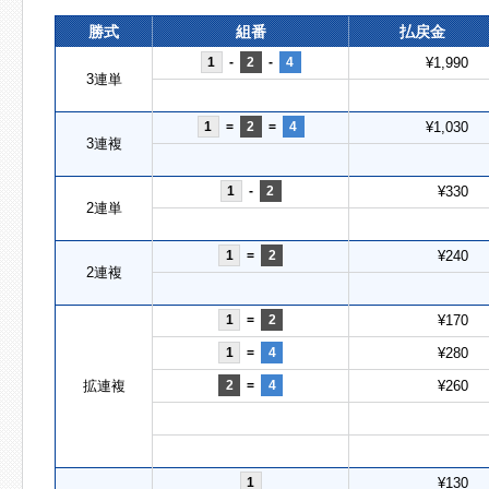
勝式
組番
払戻金
1
-
2
-
4
¥1,990
3連単
1
=
2
=
4
¥1,030
3連複
1
-
2
¥330
2連単
1
=
2
¥240
2連複
1
=
2
¥170
1
=
4
¥280
拡連複
2
=
4
¥260
1
¥130