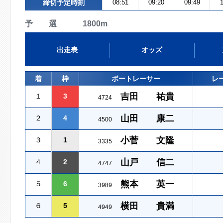
締切予定時刻
08:51
09:20
09:49
1
予 選 1800m
出走表
オッズ
着
枠
ボートレーサー
レ
吉田 祐貴
１
3
4724
山田 康二
２
4
4500
小菅 文隆
３
1
3335
山戸 信二
４
2
4747
熊本 英一
５
6
3989
横田 貴満
６
5
4949