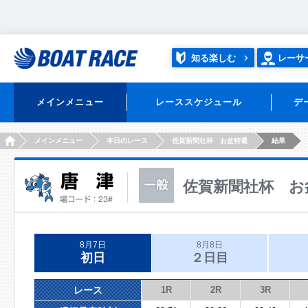
知る楽しむ
レーサ
メインメニュー
レーススケジュール
デ
HOME
メインメニュー
本日のレース
佐賀新聞社杯 お盆特選
結果
佐賀新聞社杯 お
8月7日
8月8日
初日
２日目
レース
1R
2R
3R