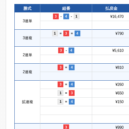
勝式
組番
払戻金
3
-
4
-
1
¥16,470
3連単
1
=
3
=
4
¥790
3連複
3
-
4
¥5,610
2連単
3
=
4
¥810
2連複
3
=
4
¥260
1
=
3
¥650
拡連複
1
=
4
¥150
3
¥990