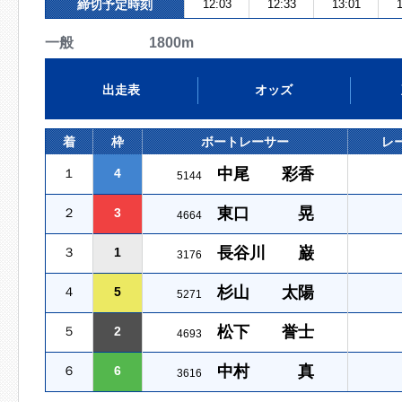
締切予定時刻
12:03
12:33
13:01
1
一般 1800m
出走表
オッズ
着
枠
ボートレーサー
レ
中尾 彩香
１
4
5144
東口 晃
２
3
4664
長谷川 巌
３
1
3176
杉山 太陽
４
5
5271
松下 誉士
５
2
4693
中村 真
６
6
3616