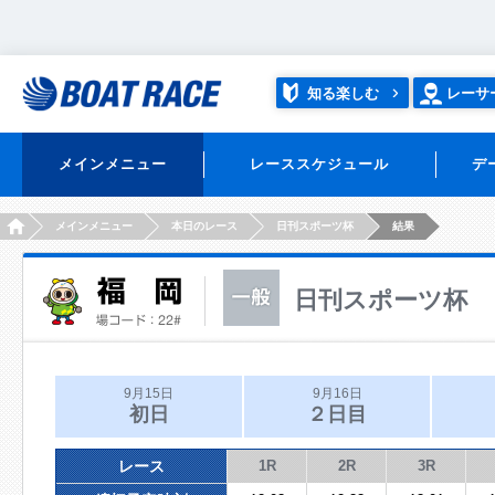
知る楽しむ
レーサ
メインメニュー
レーススケジュール
デ
HOME
メインメニュー
本日のレース
日刊スポーツ杯
結果
日刊スポーツ杯
9月15日
9月16日
初日
２日目
レース
1R
2R
3R