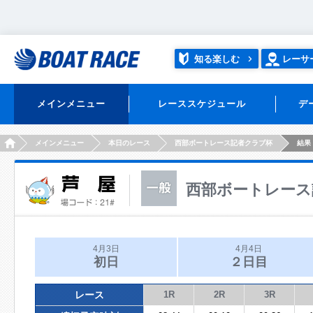
知る楽しむ
レーサ
メインメニュー
レーススケジュール
デ
HOME
メインメニュー
本日のレース
西部ボートレース記者クラブ杯
結果
西部ボートレース
4月3日
4月4日
初日
２日目
レース
1R
2R
3R