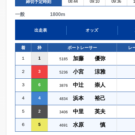
締切予定時刻
08:44
09:10
09:36
1
一般 1800m
出走表
オッズ
着
枠
ボートレーサー
レ
加藤 優弥
１
1
5185
小宮 涼雅
２
3
5236
中辻 崇人
３
6
3876
浜本 裕己
４
4
4834
中里 英夫
５
2
3406
水原 慎
６
5
4691