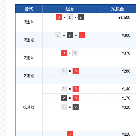
勝式
組番
払戻金
3
-
1
-
2
¥1,500
3連単
1
=
2
=
3
¥300
3連複
3
-
1
¥370
2連単
1
=
3
¥280
2連複
1
=
3
¥140
2
=
3
¥170
拡連複
1
=
2
¥320
3
¥110