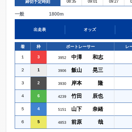
締切予定時刻
08:35
09:01
09:27
0
一般 1800m
出走表
オッズ
着
枠
ボートレーサー
レ
中澤 和志
１
3
3952
飯山 晃三
２
1
3906
岸本 隆
３
2
3930
竹田 辰也
４
6
4239
山下 奈緒
５
4
5151
前原 哉
６
5
4853